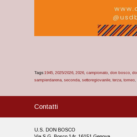
Tags:
1945
,
2025/2026
,
2026
,
campionato
,
don bosco
,
do
sampierdarena
,
seconda
,
settoregiovanile
,
terza
,
torneo
,
Contatti
U.S. DON BOSCO
Via S.G. Bosco 14r, 16151 Genova