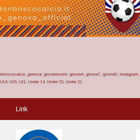
nboscocalcio
,
genova
,
giovanissimi
,
gironeA
,
gironeC
,
gironeD
,
instagram
U14
,
U15
,
U21
,
Under 14
,
Under 15
,
Under 21
Link