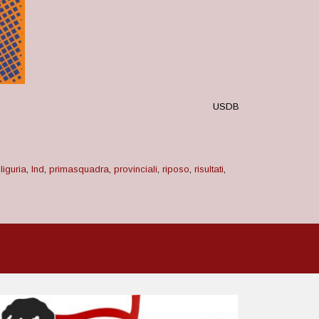
USDB
,
liguria
,
lnd
,
primasquadra
,
provinciali
,
riposo
,
risultati
,