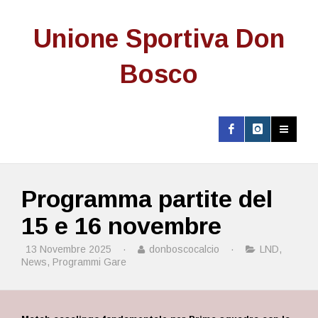
Unione Sportiva Don
Bosco
Programma partite del
15 e 16 novembre
13 Novembre 2025
·
donboscocalcio
·
LND
,
News
,
Programmi Gare