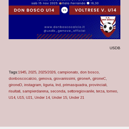
USDB
Tags:
1945
,
2025
,
2025/2026
,
campionato
,
don bosco
,
donboscocalcio
,
genova
,
giovanissimi
,
gironeA
,
gironeC
,
gironeD
,
instagram
,
liguria
,
lnd
,
primasquadra
,
provinciali
,
risultati
,
sampierdarena
,
seconda
,
settoregiovanile
,
terza
,
torneo
,
U14
,
U15
,
U21
,
Under 14
,
Under 15
,
Under 21