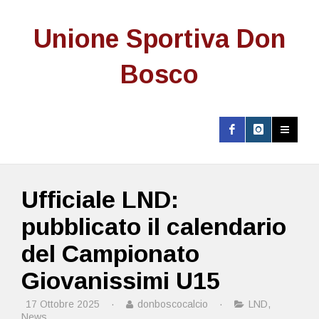
Unione Sportiva Don
Bosco
Ufficiale LND:
pubblicato il calendario
del Campionato
Giovanissimi U15
17 Ottobre 2025
·
donboscocalcio
·
LND
,
News