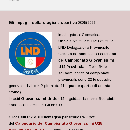
Gli impegni della stagione sportiva 2025/2026
In allegato al Comunicato
Ufficiale N°. 20 del 16/10/2025 la
LND Delegazione Provinciale
Genova ha pubblicato i calendari
del
Campionato Giovanissimi
U15 Provinciali
. Delle 54 le
squadre iscritte ai campionati
provinciali, sono 22 le squadre
genovesi divise in 2 gironi da 11 squadre (partite di andata e
ritorno).
I nostri
Giovanissimi Under 15
– guidati da mister Scorpiniti –
sono stati inseriti nel
Girone D
.
Clicca sul link o sull’immagine per scaricare il pdf
del
Calendario del Campionato Giovanissimi U15
Provinciali (Gir. D)
– stagione 2025/2026.