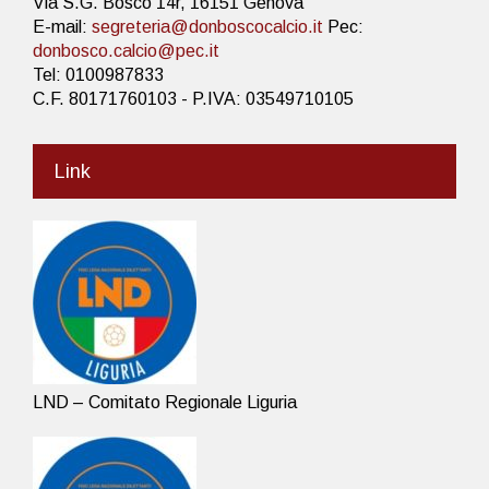
Via S.G. Bosco 14r, 16151 Genova
E-mail:
segreteria@donboscocalcio.it
Pec:
donbosco.calcio@pec.it
Tel: 0100987833
C.F. 80171760103 - P.IVA: 03549710105
Link
LND – Comitato Regionale Liguria