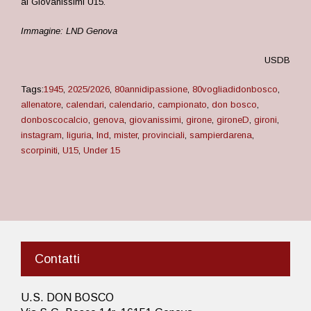
ai Giovanissimi U15.
Immagine: LND Genova
USDB
Tags:
1945
,
2025/2026
,
80annidipassione
,
80vogliadidonbosco
,
allenatore
,
calendari
,
calendario
,
campionato
,
don bosco
,
donboscocalcio
,
genova
,
giovanissimi
,
girone
,
gironeD
,
gironi
,
instagram
,
liguria
,
lnd
,
mister
,
provinciali
,
sampierdarena
,
scorpiniti
,
U15
,
Under 15
Contatti
U.S. DON BOSCO