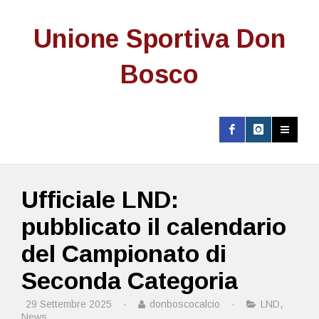
Unione Sportiva Don
Bosco
Ufficiale LND:
pubblicato il calendario
del Campionato di
Seconda Categoria
29 Settembre 2025
·
donboscocalcio
·
LND
,
News