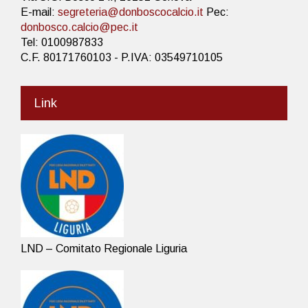
E-mail:
segreteria@donboscocalcio.it
Pec:
donbosco.calcio@pec.it
Tel: 0100987833
C.F. 80171760103 - P.IVA: 03549710105
Link
LND – Comitato Regionale Liguria