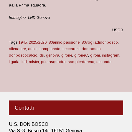
aalla Prima squadra.
Immagine: LND Genova
USDB
Tags:
1945
,
2025/2026
,
80annidipassione
,
80vogliadidonbosco
,
allenatore
,
ariotti
,
campionato
,
ceccaroni
,
don bosco
,
donboscocalcio
,
ds
,
genova
,
girone
,
gironeC
,
gironi
,
instagram
,
liguria
,
lnd
,
mister
,
primasquadra
,
sampierdarena
,
seconda
Contatti
U.S. DON BOSCO
Via S.G. Bosco 14r, 16151 Genova