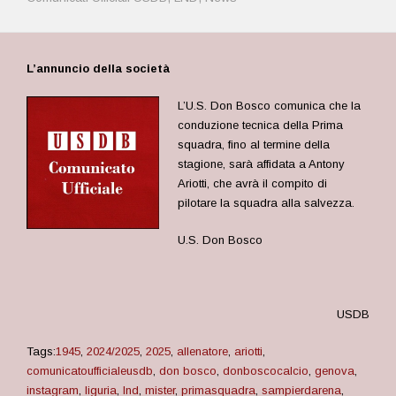
L’annuncio della società
L’U.S. Don Bosco comunica che la
conduzione tecnica della Prima
squadra, fino al termine della
stagione, sarà affidata a Antony
Ariotti, che avrà il compito di
pilotare la squadra alla salvezza.
U.S. Don Bosco
USDB
Tags:
1945
,
2024/2025
,
2025
,
allenatore
,
ariotti
,
comunicatoufficialeusdb
,
don bosco
,
donboscocalcio
,
genova
,
instagram
,
liguria
,
lnd
,
mister
,
primasquadra
,
sampierdarena
,