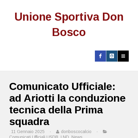
Unione Sportiva Don
Bosco
Comunicato Ufficiale:
ad Ariotti la conduzione
tecnica della Prima
squadra
11 Gennaio 2025
·
donboscocalcio
·
Comunicati Ufficiali USDB
,
LND
,
News