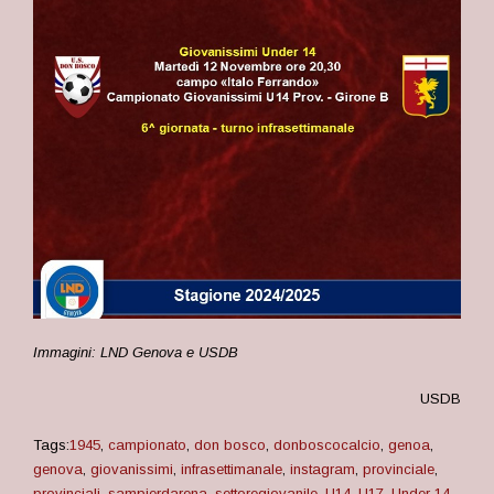
Immagini: LND Genova e USDB
USDB
Tags:
1945
,
campionato
,
don bosco
,
donboscocalcio
,
genoa
,
genova
,
giovanissimi
,
infrasettimanale
,
instagram
,
provinciale
,
provinciali
,
sampierdarena
,
settoregiovanile
,
U14
,
U17
,
Under 14
,