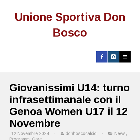
Unione Sportiva Don
Bosco
Giovanissimi U14: turno
infrasettimanale con il
Genoa Women U17 il 12
Novembre
12 Novembre 2024
·
donboscocalcio
·
News
,
Programmi Gare