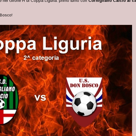
e nel Girone H di Coppa Liguria: primo turno con
Cornigliano Calcio al 
 Bosco!