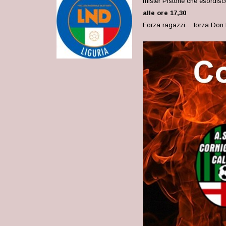
mister Pistone
che esordisc
alle ore 17,30
Forza ragazzi… forza Don