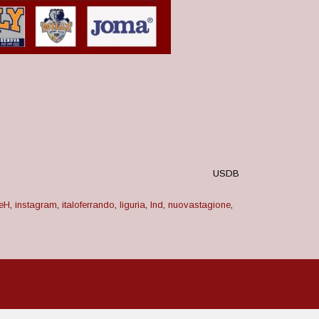
USDB
neH
,
instagram
,
italoferrando
,
liguria
,
lnd
,
nuovastagione
,