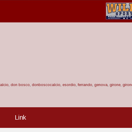
alcio
,
don bosco
,
donboscocalcio
,
esordio
,
ferrando
,
genova
,
girone
,
giro
Link