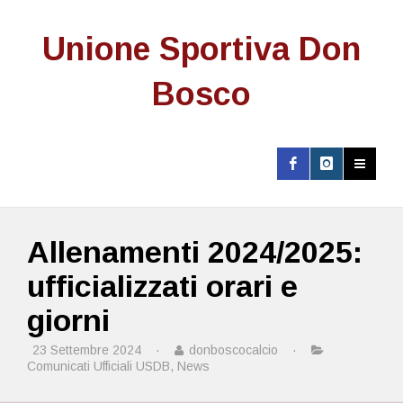
Unione Sportiva Don
Bosco
Allenamenti 2024/2025:
ufficializzati orari e
giorni
23 Settembre 2024
·
donboscocalcio
·
Comunicati Ufficiali USDB
,
News