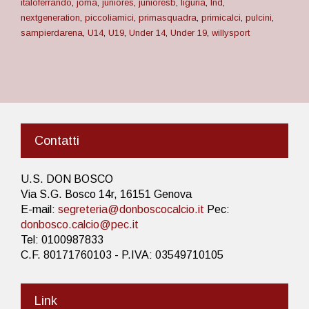
italoferrando
,
joma
,
juniores
,
junioresb
,
liguria
,
lnd
,
nextgeneration
,
piccoliamici
,
primasquadra
,
primicalci
,
pulcini
,
sampierdarena
,
U14
,
U19
,
Under 14
,
Under 19
,
willysport
Contatti
U.S. DON BOSCO
Via S.G. Bosco 14r, 16151 Genova
E-mail:
segreteria@donboscocalcio.it
Pec:
donbosco.calcio@pec.it
Tel: 0100987833
C.F. 80171760103 - P.IVA: 03549710105
Link