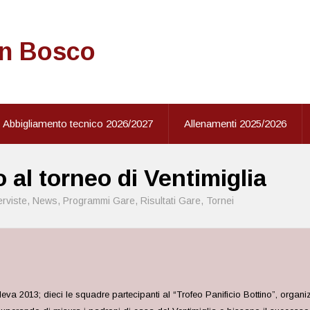
on Bosco
Abbigliamento tecnico 2026/2027
Allenamenti 2025/2026
o al torneo di Ventimiglia
erviste
,
News
,
Programmi Gare
,
Risultati Gare
,
Tornei
i leva 2013; dieci le squadre partecipanti al “Trofeo Panificio Bottino”, organ