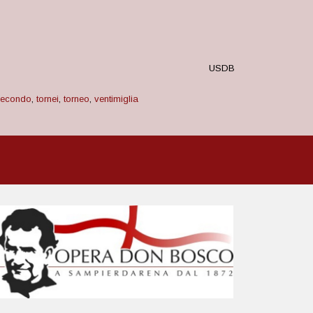
USDB
secondo
,
tornei
,
torneo
,
ventimiglia