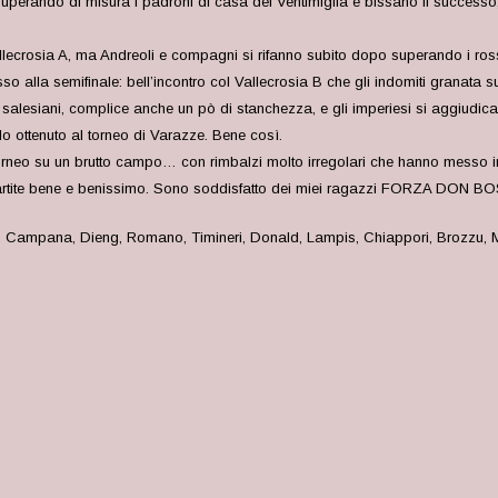
 superando di misura i padroni di casa del Ventimiglia e bissano il successo
 Vallecrosia A, ma Andreoli e compagni si rifanno subito dopo superando i 
o alla semifinale: bell’incontro col Vallecrosia B che gli indomiti granata s
dei salesiani, complice anche un pò di stanchezza, e gli imperiesi si aggiudic
o ottenuto al torneo di Varazze. Bene così.
orneo su un brutto campo… con rimbalzi molto irregolari che hanno messo in d
re partite bene e benissimo. Sono soddisfatto dei miei ragazzi FORZA DON B
i, Campana, Dieng, Romano, Timineri, Donald, Lampis, Chiappori, Brozzu, M