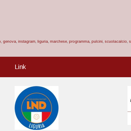
o
,
genova
,
instagram
,
liguria
,
marchese
,
programma
,
pulcini
,
scuolacalcio
,
Link