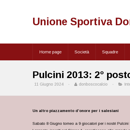
Unione Sportiva D
Home page
Società
Squadre
Pulcini 2013: 2° post
11 Giugno 2024
·
donboscocalcio
·
Int
Un altro piazzamento d’onore per i salesiani
Sabato 8 Giugno torneo a 9 giocatori per
i nostri Pulcin