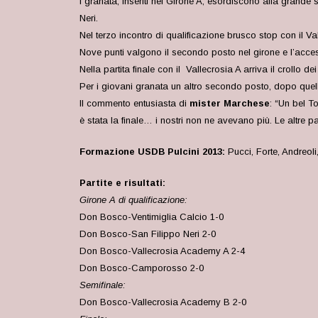
I granata, inseriti nel Girone A, esordiscono alla grande
Neri.
Nel terzo incontro di qualificazione brusco stop con il
Nove punti valgono il secondo posto nel girone e l’access
Nella partita finale con il Vallecrosia A arriva il crollo 
Per i giovani granata un altro secondo posto, dopo quell
Il commento entusiasta di
mister Marchese
: “Un bel T
è stata la finale… i nostri non ne avevano più. Le alt
Formazione USDB Pulcini 2013:
Pucci, Forte, Andreol
Partite e risultati:
Girone A di qualificazione:
Don Bosco-
Ventimiglia Calcio 1-0
Don Bosco-San Filippo Neri 2-0
Don Bosco-Vallecrosia Academy A 2-4
Don Bosco-Camporosso 2-0
Semifinale:
Don Bosco-Vallecrosia Academy B 2-0