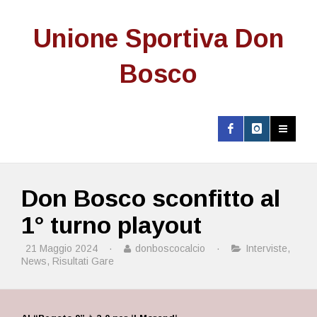
Unione Sportiva Don
Bosco
Don Bosco sconfitto al
1° turno playout
21 Maggio 2024
·
donboscocalcio
·
Interviste
,
News
,
Risultati Gare