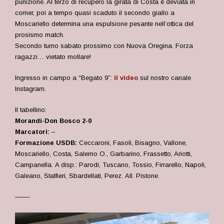
punizione. Al terzo di recupero la girata di Costa è deviata in
corner, poi a tempo quasi scaduto il secondo giallo a
Moscariello determina una espulsione pesante nell’ottica del
prosismo match.
Secondo turno sabato prossimo con Nuova Oregina. Forza
ragazzi… vietato mollare!
Ingresso in campo a “Begato 9”:
il video
sul nostro canale
Instagram.
Il tabellino:
Morandi-Don Bosco 2-0
Marcatori:
–
Formazione USDB:
Ceccaroni, Fasoli, Bisagno, Vallone,
Moscariello, Costa, Salerno O., Garbarino, Frassetto, Ariotti,
Campanella.
A disp.: Parodi, Tuscano, Tossio, Firrarello, Napoli,
Galeano, Stalfieri, Sbardellati, Perez.
All. Pistone.
——-