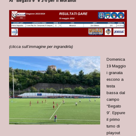
Al “Begato 9” è 2-0 per il Morandi
(clicca sull’immagine per ingrandirla)
Domenica
19 Maggio
i granata
escono a
testa
bassa dal
campo
“Begato
9”. Eppure
il primo
turno di
playout