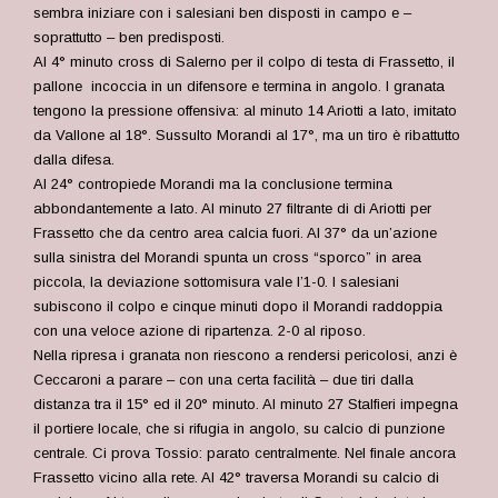
sembra iniziare con i salesiani ben disposti in campo e –
soprattutto – ben predisposti.
Al 4° minuto cross di Salerno per il colpo di testa di Frassetto, il
pallone incoccia in un difensore e termina in angolo. I granata
tengono la pressione offensiva: al minuto 14 Ariotti a lato, imitato
da Vallone al 18°. Sussulto Morandi al 17°, ma un tiro è ribattutto
dalla difesa.
Al 24° contropiede Morandi ma la conclusione termina
abbondantemente a lato. Al minuto 27 filtrante di di Ariotti per
Frassetto che da centro area calcia fuori. Al 37° da un’azione
sulla sinistra del Morandi spunta un cross “sporco” in area
piccola, la deviazione sottomisura vale l’1-0. I salesiani
subiscono il colpo e cinque minuti dopo il Morandi raddoppia
con una veloce azione di ripartenza. 2-0 al riposo.
Nella ripresa i granata non riescono a rendersi pericolosi, anzi è
Ceccaroni a parare – con una certa facilità – due tiri dalla
distanza tra il 15° ed il 20° minuto. Al minuto 27 Stalfieri impegna
il portiere locale, che si rifugia in angolo, su calcio di punzione
centrale. Ci prova Tossio: parato centralmente. Nel finale ancora
Frassetto vicino alla rete. Al 42° traversa Morandi su calcio di