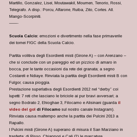
Martillo, Gonzalez, Lisei, Moutawakil, Moumen, Tenorio, Rossi,
Telegrafo. A disp.: Porcu, Alfarone, Ruiba, Zito, Cortes. All.
Mango-Scorpiniti.
——-
Scuola Calcio:
emozioni e divertimento nella fase primaverile
dei tornei FIGC della Scuola Calcio.
Partita volitiva degli Esordienti misti (Girone A) – con Arenzano –
che si conclude con un pareggio ed un pizzico di amaro in
bocca, per le tante occasioni da rete dei granata; a segno
Costareli e Ndiaye. Rinviata la partita degli Esordienti misti B con
Fulgor, causa pioggia.
Prestazione superlativa degli Esordienti 2012 nel “derby” coi
lupetti: 7 reti che lasciano le briciole ai pur bravi avversari;
a
segno Bodrato 2, Ehioghae 3, Filocamo e Alisinani (guarda
il
video del gol
di Filocamo
sul nostro canale Instagram).
Rinviata causa maltempo anche la partita dei Pulcini 2013 a
Rapallo.
I Pulcini misti (Girone A) superano di misura il San Marziano in
trasferta: di Risso, Chiappori e Cali (2) le marcature