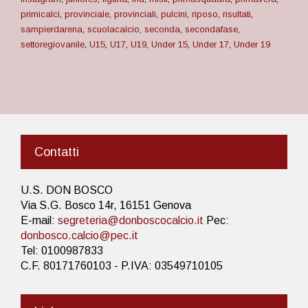
primicalci
,
provinciale
,
provinciali
,
pulcini
,
riposo
,
risultati
,
sampierdarena
,
scuolacalcio
,
seconda
,
secondafase
,
settoregiovanile
,
U15
,
U17
,
U19
,
Under 15
,
Under 17
,
Under 19
Contatti
U.S. DON BOSCO
Via S.G. Bosco 14r, 16151 Genova
E-mail:
segreteria@donboscocalcio.it
Pec:
donbosco.calcio@pec.it
Tel: 0100987833
C.F. 80171760103 - P.IVA: 03549710105