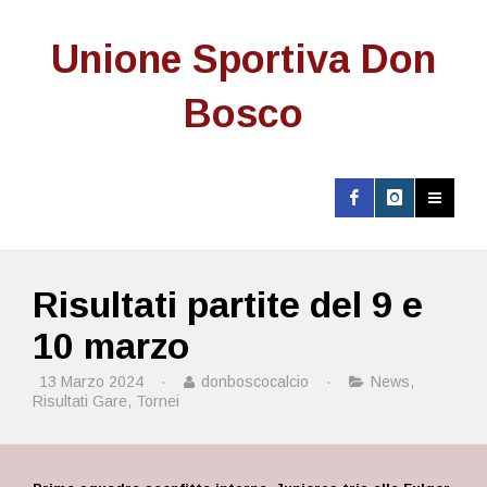
Unione Sportiva Don
Bosco
Risultati partite del 9 e
10 marzo
13 Marzo 2024
·
donboscocalcio
·
News
,
Risultati Gare
,
Tornei