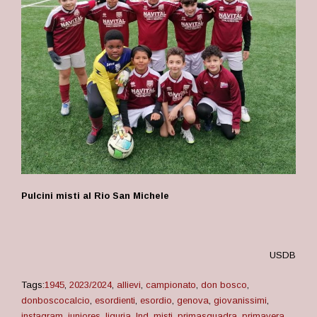
Pulcini misti al Rio San Michele
USDB
Tags:
1945
,
2023/2024
,
allievi
,
campionato
,
don bosco
,
donboscocalcio
,
esordienti
,
esordio
,
genova
,
giovanissimi
,
instagram
,
juniores
,
liguria
,
lnd
,
misti
,
primasquadra
,
primavera
,