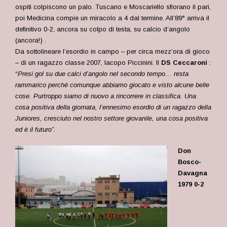
ospiti colpiscono un palo. Tuscano e Moscariello sfiorano il pari,
poi Medicina compie un miracolo a 4 dal termine. All’89° arriva il
definitivo 0-2, ancora su colpo di testa, su calcio d’angolo
(ancora!) .
Da sottolineare l’esordio in campo – per circa mezz’ora di gioco
– di un ragazzo classe 2007, Iacopo Piccinini. Il
DS Ceccaroni
:
“
Presi gol su due calci d’angolo nel secondo tempo… resta
rammarico perché comunque abbiamo giocato e visto alcune belle
cose. Purtroppo siamo di nuovo a rincorrere in classifica. Una
cosa positiva della giornata, l’ennesimo esordio di un ragazzo della
Juniores, cresciuto nel nostro settore giovanile, una cosa positiva
ed è il futuro”.
Don
Bosco-
Davagna
1979 0-2