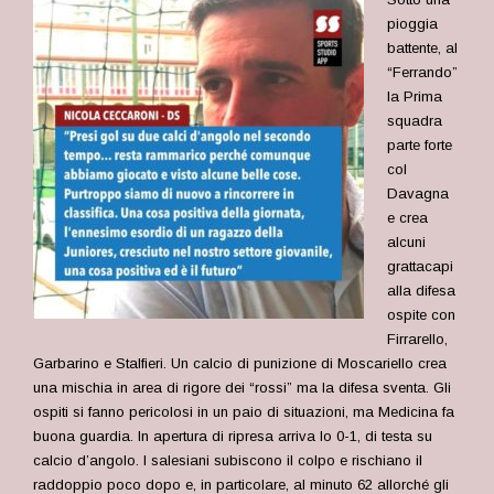
pioggia
battente, al
“Ferrando”
la Prima
squadra
parte forte
col
Davagna
e crea
alcuni
grattacapi
alla difesa
ospite con
Firrarello,
Garbarino e Stalfieri. Un calcio di punizione di Moscariello crea
una mischia in area di rigore dei “rossi” ma la difesa sventa. Gli
ospiti si fanno pericolosi in un paio di situazioni, ma Medicina fa
buona guardia. In apertura di ripresa arriva lo 0-1, di testa su
calcio d’angolo. I salesiani subiscono il colpo e rischiano il
raddoppio poco dopo e, in particolare, al minuto 62 allorché gli