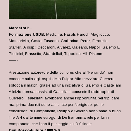
Marcatori:
–
Formazione USDB:
Medicina, Fasoli, Parodi, Magliocco,
Moscariello, Costa, Tuscano, Garbarino, Perez, Firrarello,
Stalfieri.
A disp.: Ceccaroni, Alvarez, Galeano,
Napoli, Salerno E.,
Piccinini, Frassetto, Sbardellati, Tripodina.
All. Pistone.
——-
Prestazione autorevole della Juniores che al “Ferrando” non
concede nulla agli ospiti della Fulgor. Alla mezz’ora Guerrero
sblocca il match, grazie ad una iniziativa di Salerno e Castellani.
A inizio ripresa l’assist di Castellani consente il raddoppio di
Guerrero. I salesiani avrebbero anche l’opportunità per triplicare
ma, prima due reti sono annullate per fuorigioco, poi le
conclusioni di Campanella, Polirpo e Salerno non vanno a buon
fine. A 4 dal termine eurogol di De Bei, prima rete per lui in
campionato, che fissa il punteggio sul 3-0 finale.
Don Bosco-Fulgor 1909 3-0