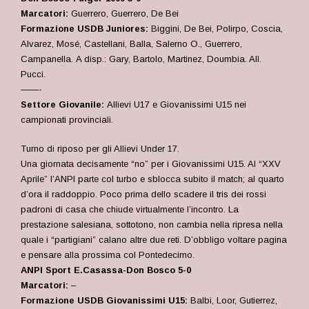
Marcatori:
Guerrero, Guerrero, De Bei
Formazione USDB Juniores:
Biggini, De Bei, Polirpo, Coscia,
Alvarez, Mosé, Castellani, Balla, Salerno O., Guerrero,
Campanella. A disp.: Gary, Bartolo, Martinez, Doumbia. All.
Pucci.
——-
Settore Giovanile:
Allievi U17 e Giovanissimi U15 nei
campionati provinciali.
Turno di riposo per gli Allievi Under 17
.
Una giornata decisamente “no” per i Giovanissimi U15. Al “XXV
Aprile” l’ANPI parte col turbo e sblocca subito il match; al quarto
d’ora il raddoppio. Poco prima dello scadere il tris dei rossi
padroni di casa che chiude virtualmente l’incontro. La
prestazione salesiana, sottotono, non cambia nella ripresa nella
quale i “partigiani” calano altre due reti. D’obbligo voltare pagina
e pensare alla prossima col Pontedecimo.
ANPI Sport E.Casassa-Don Bosco 5-0
Marcatori:
–
Formazione USDB Giovanissimi U15:
Balbi, Loor, Gutierrez,