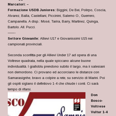
Marcatori: –
Formazione USDB Juniores:
Biggini, De Bei, Polirpo, Coscia,
Alvarez, Balla, Castellani, Piccinini, Salerno O., Guerrero,
Campanella. A disp.: Mosé, Tarira, Barry, Martinez, Quinga,
Bartolo. All. Pucci.
——-
Settore Giovanile:
Allievi U17 e Giovanissimi U15 nei
campionati provinciali.
Seconda sconfitta per gli Allievi Under 17 ad opera di una
Voltrese quadrata, nella quale spiccano alcune buone
individualità. I gialloblu prendono subito il largo, ma ii salesiani
non demordono. Ci provano ed accorciano le distanze con
Samarasignhe, bravo a colpire a rete, su servizio di Marini. Poi
gli ospiti siglano il defintiovo 1-4 che chiude i conti. Ci sarà
tempo di rifarsi.
Don
Bosco-
Voltrese
Vultur 1-4