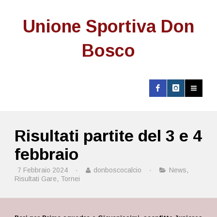
Unione Sportiva Don
Bosco
Risultati partite del 3 e 4
febbraio
7 Febbraio 2024
·
donboscocalcio
·
News
,
Risultati Gare
,
Tornei