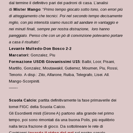
dal termine il definitivo pari dei padroni di casa. L’analisi
di
Mister Mango
: “
Primo tempo giocato sotto tono, con errori più
di atteggiamento che tecnici. Poi nel secondo tempo decisamente
mglio, con più intensità siamo riusciti ad aandare in vantaggio e
nei minuti finali, sempre per nostra distrazione, loro hanno
pareggiato. Penso che con un pò di convinzione potevamo portare
a casa il risultato”.
Levante Multedo-Don Bosco 2-2
Marcatori:
Gonzalez, Piu
Formazione USDB Giovanissimi U15:
Balbi, Loor, Pisani,
Martillo, Gonzalez, Moutawakil, Gutierrez, Moumen, Piu, Rossi,
Tenorio. A disp.: Zito, Alfarone, Ruiba, Telegrafo, Lisei. All.
Mango-Scorpiniti.
——-
Scuola Calcio:
partita definitivamente la fase primaverile dei
tornei FIGC della Scuola Calcio.
Gli Esordienti misti (Girone A) partono alla grande nel primo
tempo, poi sono rimontati da una buona Polis, più equilibrio
nalla terza frazione di gioco. Da sottolineare le rete di
Castrianni
(
guarda il video del gol
sul nostro canale