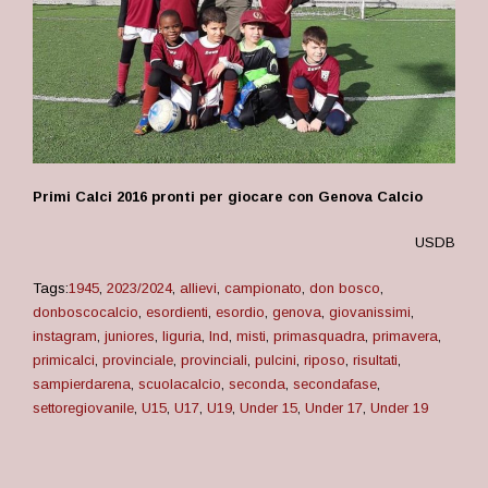
Primi Calci 2016 pronti per giocare con Genova Calcio
USDB
Tags:
1945
,
2023/2024
,
allievi
,
campionato
,
don bosco
,
donboscocalcio
,
esordienti
,
esordio
,
genova
,
giovanissimi
,
instagram
,
juniores
,
liguria
,
lnd
,
misti
,
primasquadra
,
primavera
,
primicalci
,
provinciale
,
provinciali
,
pulcini
,
riposo
,
risultati
,
sampierdarena
,
scuolacalcio
,
seconda
,
secondafase
,
settoregiovanile
,
U15
,
U17
,
U19
,
Under 15
,
Under 17
,
Under 19