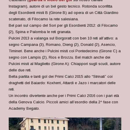
Instagram), autore di un bel gesto tecnico. Rotonda sconfitta
degli
Esordienti misti B (Girone B) ad opera di un Città Giardino
scatenato, di Filocamo la rete salesiana.
Bel pari sul campo del Sori per
gli Esordienti 2012: di Filocamo
(2), Spina e Palomba le reti granata.
Pulcini 2013 a valanga sul Borgoratt con ben 10 reti all’attivo: a
segno Campana (3), Romano, Dieng (2), Donald (2), Asencio,
Timineri. Bene anche i Pulcini misti col Pontedecimo (Girone C) a
segno con Lampis (2), Rios e Brozzu. Bel match anche dei
Pulcini misti al Maglietto (Girone A): Chiappori sugli scudi, autore
delle due reti.
Bella partita e tanti gol dei Primi Calci 2015 allo “Strinati” coi
draghetti del Baiardo: Koxherri, Attardi e Jazo i marcatori delle
reti.
Un incontro divertente anche per i Primi Calci 2016 con i pari età
della Genova Calcio. Piccoli amici all’esordio della 2^ fase con
Academy Begato.