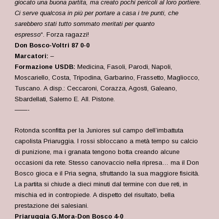
giocato una buona partita, ma creato pochi pericoli al loro portiere.
Ci serve qualcosa in più per portare a casa i tre punti, che
sarebbero stati tutto sommato meritati per quanto
espresso
“. Forza ragazzi!
Don Bosco-Voltri 87 0-0
Marcatori:
–
Formazione USDB:
Medicina, Fasoli, Parodi, Napoli,
Moscariello, Costa, Tripodina, Garbarino, Frassetto, Magliocco,
Tuscano
.
A disp.: Ceccaroni, Corazza, Agosti, Galeano,
Sbardellati, Salerno E.
All. Pistone.
——-
Rotonda sconfitta per la Juniores sul campo dell’imbattuta
capolista Priaruggia. I rossi sbloccano a metà tempo su calcio
di punizione, ma i granata tengono botta creando alcune
occasioni da rete. Stesso canovaccio nella ripresa… ma il Don
Bosco gioca e il Pria segna, sfruttando la sua maggiore fisicità.
La partita si chiude a dieci minuti dal termine con due reti, in
mischia ed in contropiede. A dispetto del risultato, bella
prestazione dei salesiani.
Priaruggia G.Mora-Don Bosco 4-0