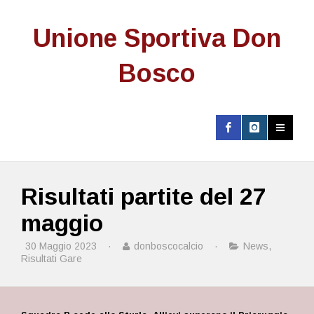
Unione Sportiva Don
Bosco
Risultati partite del 27
maggio
30 Maggio 2023
·
donboscocalcio
·
News
,
Risultati Gare