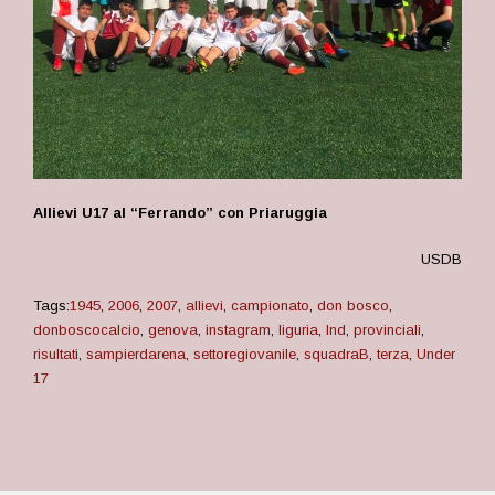
Allievi U17 al “Ferrando” con Priaruggia
USDB
Tags:
1945
,
2006
,
2007
,
allievi
,
campionato
,
don bosco
,
donboscocalcio
,
genova
,
instagram
,
liguria
,
lnd
,
provinciali
,
risultati
,
sampierdarena
,
settoregiovanile
,
squadraB
,
terza
,
Under
17