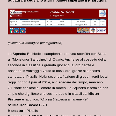
Squadra B cede allo Sturla, Allievi superano il Priaruggia
(clicca sull’immagine per ingrandirla)
La Squadra B chiude il campionato con una sconfitta con Sturla
al “Monsignor Sanguineti” di Quarto. Anche se al cospetto della
seconda in classifica, i granata giocano la loro partita e
passano in vantaggio verso la mezz’ora, grazie alla scaltra
zampata di Pitzalis. Nella seconda frazione di gioco i verdi locali
raggiungono il pari al 20° e, allo scadere del tempo, marcano il
2-1 finale che lascia l’amaro in bocca. La Squadra B termina con
un più che dignitoso undicesimo posto in classifica.
Mister
Pistone
è laconico: “
Una partita persa amaramente
“.
Sturla-Don Bosco B 2-1
Marcatori:
Pitzalis