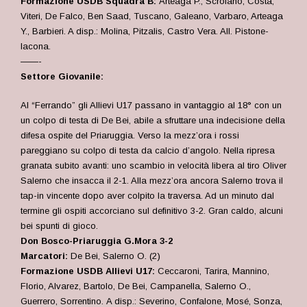
Formazione USDB Squadra B:
Arteaga P., Scrofano, Costa,
Viteri, De Falco, Ben Saad, Tuscano, Galeano, Varbaro, Arteaga
Y., Barbieri. A disp.: Molina, Pitzalis, Castro Vera. All. Pistone-
Iacona.
——-
Settore Giovanile:
Al “Ferrando” gli Allievi U17 passano in vantaggio al 18° con un
un colpo di testa di De Bei, abile a sfruttare una indecisione della
difesa ospite del Priaruggia. Verso la mezz’ora i rossi
pareggiano su colpo di testa da calcio d’angolo. Nella ripresa
granata subito avanti: uno scambio in velocità libera al tiro Oliver
Salerno che insacca il 2-1. Alla mezz’ora ancora Salerno trova il
tap-in vincente dopo aver colpito la traversa. Ad un minuto dal
termine gli ospiti accorciano sul definitivo 3-2. Gran caldo, alcuni
bei spunti di gioco.
Don Bosco-Priaruggia G.Mora 3-2
Marcatori:
De Bei, Salerno O. (2)
Formazione USDB Allievi U17:
Ceccaroni, Tarira, Mannino,
Florio, Alvarez, Bartolo, De Bei, Campanella, Salerno O.,
Guerrero, Sorrentino. A disp.: Severino, Confalone, Mosé, Sonza,