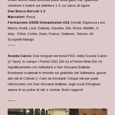
chiudono il match sul definitivo 1-3, su calcio di rigore.
Don Bosco-Borzoli 1-3
Marcatori:
Rossi
Formazione USDB Giovanissimi U14:
Donati, Espinoza Loor,
Macor, Aveta, Lisei, Dalisay, Gavidia, Zito, Rossi, Martillo. A
disp.: Chiné, Cortes, Biani, Franco, Gutierrez, Tenorio. All.
Scorpiniti-Mango.
——-
Scuola Calcio:
Due recuperi nei tornei FIGC della Scuola Calcio
(1^ fase). In campo i Pulcini 2012 (Gir A) e Pulcini Misti (Gir. A)
rispettivamente con Vallestura e San Giovanni Battista.
Bomberini scatenati in rimonta sui gialloblu del Vallestura, grazie
alle reti di Celestri 2, Cani ed Ariodanti. Cinque reti per parte
nell’incontro con San Giovanni Battista; sugli scudi Ehioghae,
autore di un poker di reti, e Jordan. Bravi ragazzi!
——-