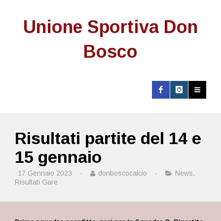
Unione Sportiva Don
Bosco
Risultati partite del 14 e
15 gennaio
17 Gennaio 2023
·
donboscocalcio
·
News
,
Risultati Gare