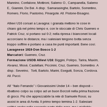
Mannino, Confalone, Mottironi, Salerno O., Campanella, Salerno
E., Giannini, De Bei. A disp.: Samarasinghe, Bartolo, Sorrentino,
Romero, Florio, Pastorino, Pinargote. All. Pistone-Bisagno.
Allievi U16 corsari a Lavagna: i granata mettono le cose in
chiaro già nel primo tempo e, con le stoccate di Chris Guerrero e
Patrick Cruz, si portano sul 0-2; nella ripresa i bianconeri locali
accorciano le distanze, ma i salesiani tengono botta senza
troppo soffrire e portano a casa tre punti importanti. Bene così.
Lavagnese 1919-Don Bosco 1-2
Marcatori:
Guerrero, Cruz.
Formazione USDB Allievi U16:
Biggini, Polirpo, Tarira, Maxim,
Alvarez, Mosè, Castellani, Piccinini, Cruz, Guerrero, Sorrentino. A
disp.: Severino, Torti, Bartolo, Marini, Eseguiti, Sonza, Cordova.
All. Pucci.
All’ “Italo Ferrando” i Giovanissimi Under 14 – ben disposti –
ribattono colpo su colpo ad un buon Borzoli nella prima frazione
di gioco. Più che apprezzabile la rete di Samuele Rossi, su
assist in area di Aveta. Il primo tempo termina 1-2. Salesiani
volitivi anche nella seconda parte della gara, ma i gialloblu