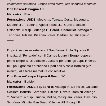
coralmente sottotono. Troppo errori dietro, una sconfitta meritata
“.
Don Bosco-Davagna 1-3
Marcatori:
Blacio
Formazione USDB:
Medicina, Torretta, Costa, Mosquera,
Moscariello, Tuscano, Agosti, Frassetto, Carello, Blacio,
Chiodetto
. A disp.: Arteaga P., Parodi, Sbardellati, Arteaga Y.,
Tripodina, Pitzalis, Bisagno, Perez, Barbieri.
All. Ricagni P.
——-
Dopo il successo esterno sul San Bernardo, la Squadra B
impatta al “Ferrando” con il Campo Ligure il Borgo: dopo un
primo tempo a reti bianche passano per primi gli ospiti in verde-
blu, poi i granata riprendono il pari con Alessio Barbieri (75°
minuto), alla terza marcatura consecutiva.
Don Bosco-Campo Ligure il Borgo 1-1
Marcatori:
Barbieri
Formazione USDB Squadra B:
Arteaga P., De Falco, Galeano,
Scellato, Barletta, Garbarino, Pitzalis, Devoto, Barbieri, Arteaga
Y., Varbaro. A disp.: Trucco, Molina, Mosquera, Yanez, Gavuglio,
Scrofano, Micolta, Ben Saad, Cileone
. All. Ricagni P.