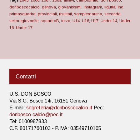
Tags:
1945
,
2006
,
2007
,
2009
,
allievi
,
campionato
,
don bosco
,
donboscocalcio
,
genova
,
giovanissimi
,
instagram
,
liguria
,
lnd
,
primasquadra
,
provinciali
,
risultati
,
sampierdarena
,
seconda
,
settoregiovanile
,
squadraB
,
terza
,
U14
,
U16
,
U17
,
Under 14
,
Under
16
,
Under 17
Contatti
U.S. DON BOSCO
Via S.G. Bosco 14r, 16151 Genova
E-mail:
segreteria@donboscocalcio.it
Pec:
donbosco.calcio@pec.it
Tel: 0100987833
C.F. 80171760103 - P.IVA: 03549710105