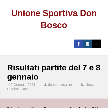
Unione Sportiva Don
Bosco
Risultati partite del 7 e 8
gennaio
10 Gennaio 2023
·
donboscocalcio
·
News
,
Risultati Gare