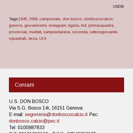
USDB
Tags:
1945
,
2009
,
campionato
,
don bosco
,
donboscocalcio
,
genova
,
giovanissimi
,
instagram
,
liguria
,
lnd
,
primasquadra
,
provinciali
,
risultati
,
sampierdarena
,
seconda
,
settoregiovanile
,
squadraB
,
terza
,
U14
Contatti
U.S. DON BOSCO
Via S.G. Bosco 14r, 16151 Genova
E-mail:
segreteria@donboscocalcio.it
Pec:
donbosco.calcio@pec.it
Tel: 0100987833