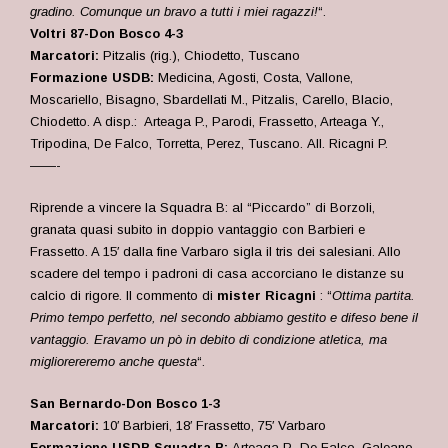
gradino. Comunque un bravo a tutti i miei ragazzi!
“.
Voltri 87-Don Bosco 4-3
Marcatori:
Pitzalis (rig.), Chiodetto, Tuscano
Formazione USDB:
Medicina, Agosti, Costa, Vallone,
Moscariello, Bisagno, Sbardellati M., Pitzalis, Carello, Blacio,
Chiodetto
. A disp.: Arteaga P., Parodi, Frassetto, Arteaga Y.,
Tripodina, De Falco, Torretta, Perez, Tuscano.
All. Ricagni P.
——-
Riprende a vincere la Squadra B: al “Piccardo” di Borzoli,
granata quasi subito in doppio vantaggio con Barbieri e
Frassetto. A 15′ dalla fine Varbaro sigla il tris dei salesiani. Allo
scadere del tempo i padroni di casa accorciano le distanze su
calcio di rigore. Il commento di
m
ister Ricagni
: “
Ottima partita.
Primo tempo perfetto, nel secondo abbiamo gestito e difeso bene il
vantaggio. Eravamo un pò in debito di condizione atletica, ma
migliorereremo anche questa
“.
San Bernardo-Don Bosco 1-3
Marcatori:
10′ Barbieri, 18′ Frassetto, 75′ Varbaro
Formazione USDB Squadra B:
Arteaga P., De Falco, Galeano,