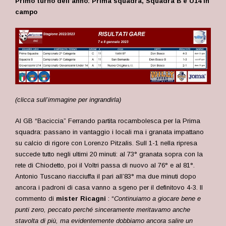
Primo turno dell’anno: Prima squadra, Squadra B e U14 in
campo
(clicca sull’immagine per ingrandirla)
Al GB “Baciccia” Ferrando partita rocambolesca per la Prima
squadra: passano in vantaggio i locali ma i granata impattano
su calcio di rigore con Lorenzo Pitzalis. Sull 1-1 nella ripresa
succede tutto negli ultimi 20 minuti: al 73° granata sopra con la
rete di Chiodetto, poi il Voltri passa di nuovo al 76° e al 81°.
Antonio Tuscano riacciuffa il pari all’83° ma due minuti dopo
ancora i padroni di casa vanno a sgeno per il definitovo 4-3. Il
commento di
m
ister Ricagni
: “
Continuiamo a giocare bene e
punti zero, peccato perché sinceramente meritavamo anche
stavolta di più, ma evidentemente dobbiamo ancora salire un