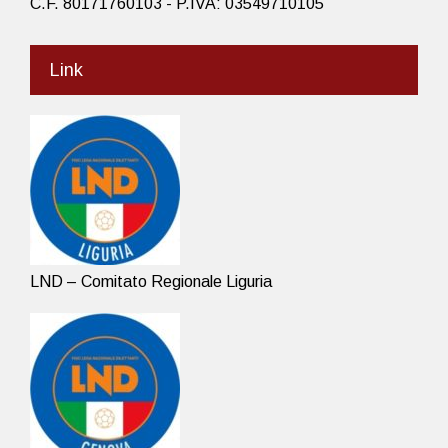
C.F. 80171760103 - P.IVA: 03549710105
Link
LND – Comitato Regionale Liguria