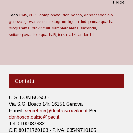
USDB
Tags:
1945
,
2009
,
campionato
,
don bosco
,
donboscocalcio
,
genova
,
giovanissimi
,
instagram
,
liguria
,
lnd
,
primasquadra
,
programma
,
provinciali
,
sampierdarena
,
seconda
,
settoregiovanile
,
squadraB
,
terza
,
U14
,
Under 14
Contatti
U.S. DON BOSCO
Via S.G. Bosco 14r, 16151 Genova
E-mail:
segreteria@donboscocalcio.it
Pec:
donbosco.calcio@pec.it
Tel: 0100987833
C.F. 80171760103 - P.IVA: 03549710105