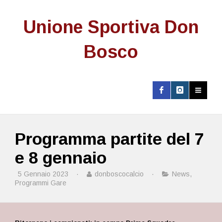
Unione Sportiva Don
Bosco
Programma partite del 7
e 8 gennaio
5 Gennaio 2023
·
donboscocalcio
·
News
,
Programmi Gare