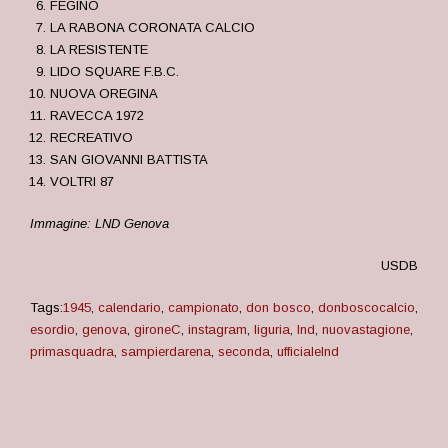
FEGINO
LA RABONA CORONATA CALCIO
LA RESISTENTE
LIDO SQUARE F.B.C.
NUOVA OREGINA
RAVECCA 1972
RECREATIVO
SAN GIOVANNI BATTISTA
VOLTRI 87
Immagine: LND Genova
USDB
Tags:
1945
,
calendario
,
campionato
,
don bosco
,
donboscocalcio
,
esordio
,
genova
,
gironeC
,
instagram
,
liguria
,
lnd
,
nuovastagione
,
primasquadra
,
sampierdarena
,
seconda
,
ufficialelnd