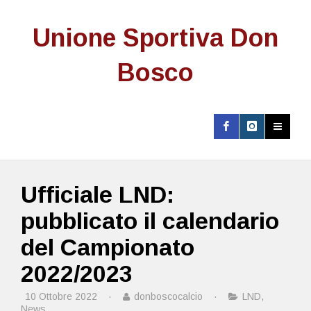
Unione Sportiva Don
Bosco
Ufficiale LND:
pubblicato il calendario
del Campionato
2022/2023
10 Ottobre 2022
·
donboscocalcio
·
LND
,
News