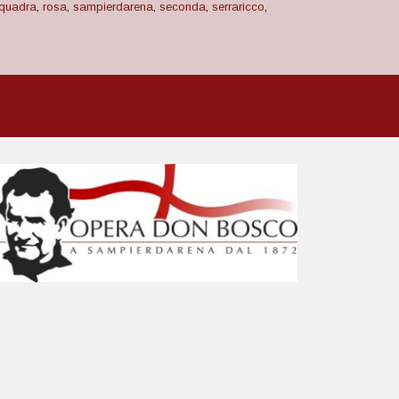
quadra
,
rosa
,
sampierdarena
,
seconda
,
serraricco
,