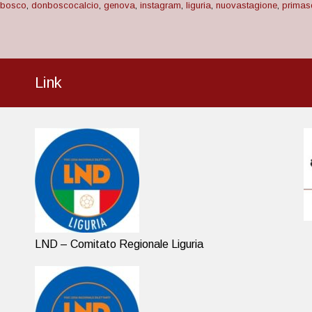
 bosco
,
donboscocalcio
,
genova
,
instagram
,
liguria
,
nuovastagione
,
primas
Link
LND – Comitato Regionale Liguria