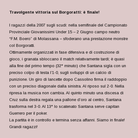
Travolgente vittoria sul Borgoratti: è finale!
I ragazzi della 2007 sugli scudi: nella semifinale del Campionato
Provinciale Giovanissimi Under 15 – 2 Giugno campo neutro
“F.M. Boero” di Molassana – sfoderano una prestazione monstre
col Borgoratti.
Ottimamente organizzati in fase difensiva e di costruzione di
gioco, i granata sbloccano il match relativamente tardi; è quasi
alla fine del primo tempo (32° minuto) che Santana sigla con un
preciso colpo di testa l’1-0, sugli sviluppi di un calcio di
punizione. Un giro di lancette dopo Cassolino firma il raddoppio
con un preciso diagonale dalla sinistra. Al riposo sul 2-0. Nella
ripresa la musica non cambia. Al quinto minuto una discesa di
Cruz sulla destra regala una pallone d’oro al centro, Santana
trasforma nel 3-0. Al 13° lo scatenato Santana serve capitan
Guerrero per il poker.
La partita è in controllo e termina senza affanni. Siamo in finale!
Grandi ragazzi!