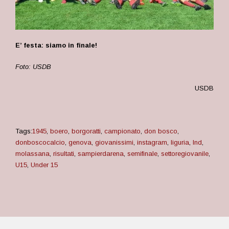
E’ festa: siamo in finale!
Foto: USDB
USDB
Tags:
1945
,
boero
,
borgoratti
,
campionato
,
don bosco
,
donboscocalcio
,
genova
,
giovanissimi
,
instagram
,
liguria
,
lnd
,
molassana
,
risultati
,
sampierdarena
,
semifinale
,
settoregiovanile
,
U15
,
Under 15