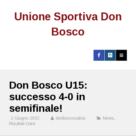
Unione Sportiva Don
Bosco
Don Bosco U15:
successo 4-0 in
semifinale!
2 Giugno 2022
·
donboscocalcio
·
News
,
Risultati Gare