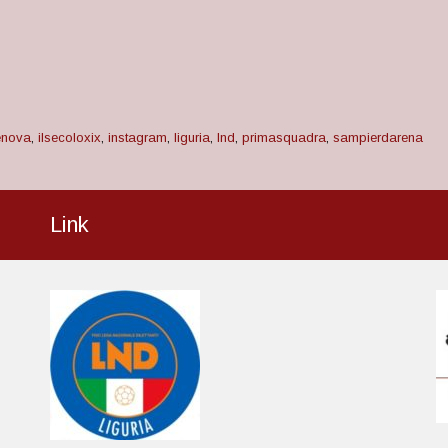
enova
,
ilsecoloxix
,
instagram
,
liguria
,
lnd
,
primasquadra
,
sampierdarena
Link