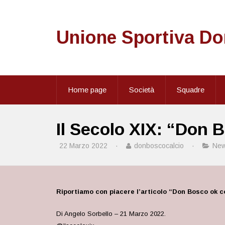
Unione Sportiva D
Home page
Società
Squadre
Il Secolo XIX: “Don B
22 Marzo 2022
·
donboscocalcio
·
Ne
Riportiamo con piacere l’articolo “Don Bosco ok col
Di Angelo Sorbello – 21 Marzo 2022.