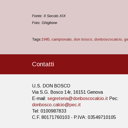
Fonte: Il Secolo XIX
Foto: Ghiglione
Tags:
1945
,
campionato
,
don bosco
,
donboscocalcio
,
g
Contatti
U.S. DON BOSCO
Via S.G. Bosco 14r, 16151 Genova
E-mail:
segreteria@donboscocalcio.it
Pec:
donbosco.calcio@pec.it
Tel: 0100987833
C.F. 80171760103 - P.IVA: 03549710105