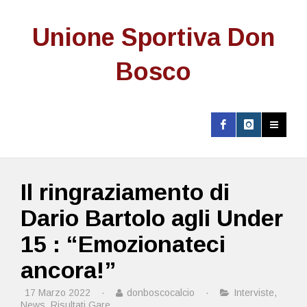
Unione Sportiva Don
Bosco
Il ringraziamento di
Dario Bartolo agli Under
15 : “Emozionateci
ancora!”
17 Marzo 2022
·
donboscocalcio
·
Interviste
,
News
,
Risultati Gare