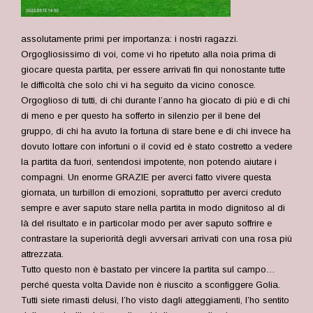
assolutamente primi per importanza: i nostri ragazzi.
Orgogliosissimo di voi, come vi ho ripetuto alla noia prima di
giocare questa partita, per essere arrivati fin qui nonostante tutte
le difficoltà che solo chi vi ha seguito da vicino conosce.
Orgoglioso di tutti, di chi durante l’anno ha giocato di più e di chi
di meno e per questo ha sofferto in silenzio per il bene del
gruppo, di chi ha avuto la fortuna di stare bene e di chi invece ha
dovuto lottare con infortuni o il covid ed è stato costretto a vedere
la partita da fuori, sentendosi impotente, non potendo aiutare i
compagni. Un enorme GRAZIE per averci fatto vivere questa
giornata, un turbillon di emozioni, soprattutto per averci creduto
sempre e aver saputo stare nella partita in modo dignitoso al di
là del risultato e in particolar modo per aver saputo soffrire e
contrastare la superiorità degli avversari arrivati con una rosa più
attrezzata.
Tutto questo non è bastato per vincere la partita sul campo…
perché questa volta Davide non è riuscito a sconfiggere Golia.
Tutti siete rimasti delusi, l’ho visto dagli atteggiamenti, l’ho sentito