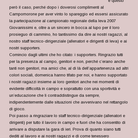
è questo
però il caso, perché dopo i doverosi complimenti al
Campomorone per aver vinto lo spareggio ed essersi assicurato
la partecipazione al campionato regionale della leva 2007
Giovanissimi e, oltre a un sincero in bocca al lupo per il loro
prosieguo di cammino, ho tantissimo da dire ai nostri ragazzi, al
nostro staff tecnico-dirigenziale (allenatori e dirigenti di leva) e ai
nostri supporters.
Comincio dagli ultimi che ho citato: i supporters. Ringrazio tutti
per la presenza al campo, genitori e non, perché c’erano anche
tanti non genitori, ma amici che, al di là dell’appartenenza ad altri
colori sociali, domenica hanno tifato per noi, e hanno supportato
i nostri ragazzi insieme ai loro genitori anche nei momenti di
evidente difficoltà in campo e soprattutto con una sportività e
un’educazione che li contraddistingue da sempre,
indipendentemente dalle situazioni che avvenivano nel rettangolo
di gioco.
Poi passo a ringraziare lo staff tecnico-dirigenziale (allenatori e
dirigenti) per tutto il lavoro in campo e fuori che ha consentito di
arrivare a disputare la gara di ieri. Prova di quanto siano tutti
dediti al lavoro e ai nostri ragazzi e di come tenessero