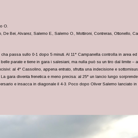
no O.
lo, De Bei, Alvarez, Salerno E., Salerno O., Mottironi, Contreras, Ottonello
rese cha passa sullo 0-1 dopo 5 minuti. Al 11° Campanella controlla in area ed
lle parate e tiene in gara i salesiani, ma nulla può su un tiro dal limite – a
ncisivi: al 4° Cassolino, appena entrato, sfrutta una indecisione e sottomisu
2. La gara diventa frenetica e meno precisa: al 25° un lancio lungo sorprende
sario e insacca in diagonale il 4-3. Poco dopo Oliver Salerno lanciato in con