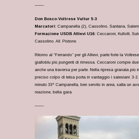
——-
Don Bosco-Voltrese Vultur 5-3
Marcatori:
Campanella (2), Cassolino, Santana, Saler
Formazione USDB Allievi U16:
Ceccaroni, Kullolli, Su
Cassolino. All. Pistone.
Ritorno al “Ferrando” per gli Allievi, parte forte la Volt
gialloblu più pungenti di rimessa. Ceccaroni compie due be
anche una traversa per parte. Nella ripresa granata più i
preciso colpo di tetsa porta in vantaggio i salesiani: 3-
minuto 33° Campanella, ben servito in area, salta un avver
reazione, bella gara.
——-