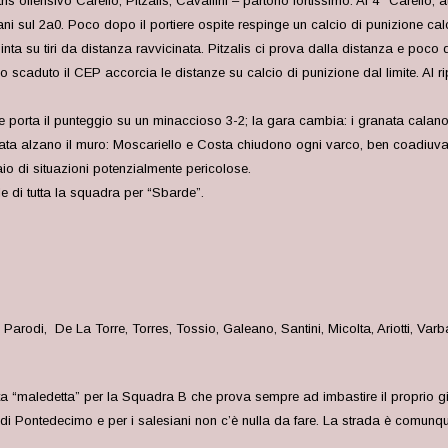
 offensivo Carello, Pitzalis, Cavallini – partono fortissimo. Al 4° Carello, att
ani sul 2a0. Poco dopo il portiere ospite respinge un calcio di punizione calc
 su tiri da distanza ravvicinata. Pitzalis ci prova dalla distanza e poco do
o scaduto il CEP accorcia le distanze su calcio di punizione dal limite. Al r
e porta il punteggio su un minaccioso 3-2; la gara cambia: i granata calano
ata alzano il muro: Moscariello e Costa chiudono ogni varco, ben coadiuvati 
o di situazioni potenzialmente pericolose.
le di tutta la squadra per “Sbarde”.
arodi, De La Torre, Torres, Tossio, Galeano, Santini, Micolta, Ariotti, Varb
Partita “maledetta” per la Squadra B che prova sempre ad imbastire il proprio
 di Pontedecimo e per i salesiani non c’è nulla da fare. La strada è comunq