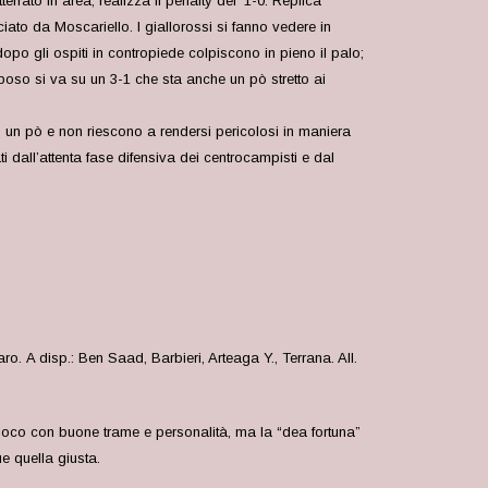
errato in area, realizza il penalty del ‘1-0. Replica
iato da Moscariello. I giallorossi si fanno vedere in
po gli ospiti in contropiede colpiscono in pieno il palo;
iposo si va su un 3-1 che sta anche un pò stretto ai
 un pò e non riescono a rendersi pericolosi in maniera
dall’attenta fase difensiva dei centrocampisti e dal
aro
. A disp.: Ben Saad, Barbieri, Arteaga Y., Terrana. All.
 gioco con buone trame e personalità, ma la “dea fortuna”
ue quella giusta.