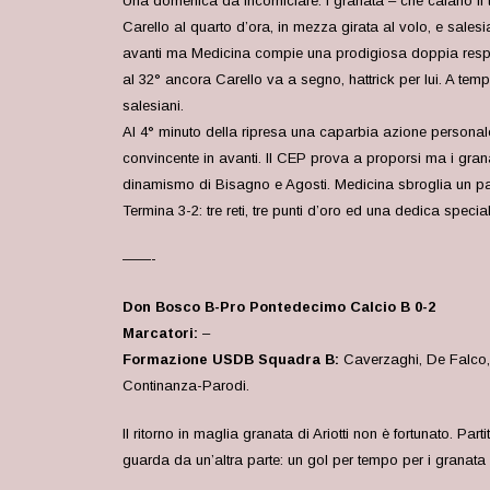
Una domenica da incorniciare: i granata – che calano il tris
Carello al quarto d’ora, in mezza girata al volo, e salesi
avanti ma Medicina compie una prodigiosa doppia respinta
al 32° ancora Carello va a segno, hattrick per lui. A temp
salesiani.
Al 4° minuto della ripresa una caparbia azione personal
convincente in avanti. Il CEP prova a proporsi ma i gran
dinamismo di Bisagno e Agosti. Medicina sbroglia un pai
Termina 3-2: tre reti, tre punti d’oro ed una dedica specia
——-
Don Bosco B-Pro Pontedecimo Calcio B 0-2
Marcatori:
–
Formazione USDB Squadra B:
Caverzaghi, De Falco, P
Continanza-Parodi.
Il ritorno in maglia granata di Ariotti non è fortunato. 
guarda da un’altra parte: un gol per tempo per i granata