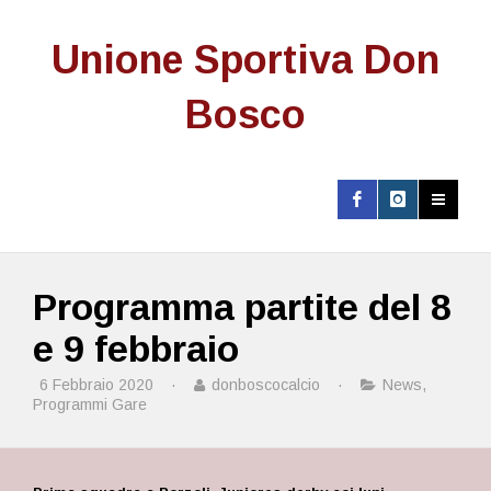
Unione Sportiva Don
Bosco
Programma partite del 8
e 9 febbraio
6 Febbraio 2020
·
donboscocalcio
·
News
,
Programmi Gare