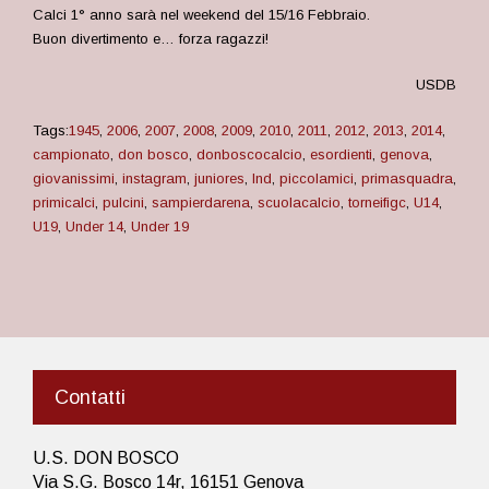
Calci 1° anno sarà nel weekend del 15/16 Febbraio.
Buon divertimento e… forza ragazzi!
USDB
Tags:
1945
,
2006
,
2007
,
2008
,
2009
,
2010
,
2011
,
2012
,
2013
,
2014
,
campionato
,
don bosco
,
donboscocalcio
,
esordienti
,
genova
,
giovanissimi
,
instagram
,
juniores
,
lnd
,
piccolamici
,
primasquadra
,
primicalci
,
pulcini
,
sampierdarena
,
scuolacalcio
,
torneifigc
,
U14
,
U19
,
Under 14
,
Under 19
Contatti
U.S. DON BOSCO
Via S.G. Bosco 14r, 16151 Genova