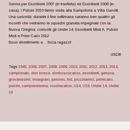
Genoa per Esordienti 2007 (in trasferta) ed Esordienti 2008 (in
casa). I Pulcini 2010 fanno visita alla Sampdoria a Villa Gavotti.
Una curiosità: durante il fine settimana saranno ben quattro gli
incontri che vedranno le squadre granata impegnate con la
Nuova Oregina; coinvolti gli Under 14, Esordienti Misti A, Pulcini
Misti e Primi Calci 2012.
Buon divertimento e… forza ragazzi!
USDB
Tags:
1945
,
2006
,
2007
,
2008
,
2009
,
2010
,
2011
,
2012
,
2013
,
2014
,
campionato
,
don bosco
,
donboscocalcio
,
esordienti
,
genova
,
giovanissimi
,
instagram
,
juniores
,
lnd
,
piccolamici
,
primicalci
,
pulcini
,
sampierdarena
,
scuolacalcio
,
U14
,
U19
,
Under 14
,
Under
19