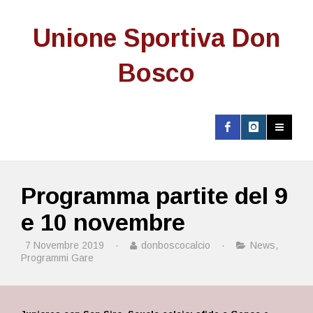
Unione Sportiva Don
Bosco
Programma partite del 9
e 10 novembre
7 Novembre 2019
·
donboscocalcio
·
News
,
Programmi Gare