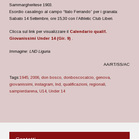
Sammargheritese 1903.
Esordio casalingo al campo “Italo Ferrando” per i granata:
Sabato 14 Settembre, ore 15,30 con l’Athletic Club Liberi.
Clicca sul link per visualizzare il
Calendario qualif.
Giovanissimi Under 14 (Gir. 9)
.
Immagine: LND Liguria
AA/RT/SS/AC
Tags:
1945
,
2006
,
don bosco
,
donboscocalcio
,
genova
,
giovanissimi
,
instagram
,
lnd
,
qualificazioni
,
regionali
,
sampierdarena
,
U14
,
Under 14