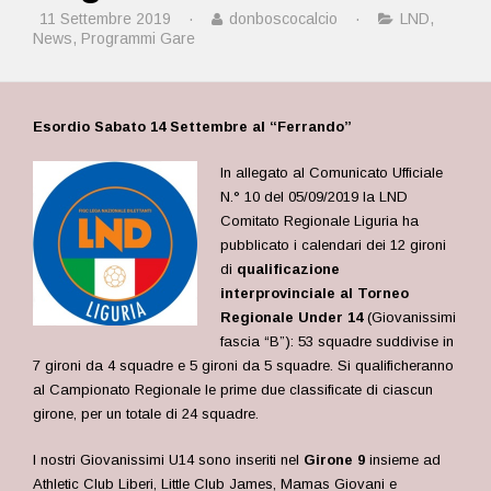
11 Settembre 2019
·
donboscocalcio
·
LND
,
News
,
Programmi Gare
Esordio Sabato 14 Settembre al “Ferrando”
In allegato al Comunicato Ufficiale
N.° 10 del 05/09/2019 la LND
Comitato Regionale Liguria ha
pubblicato i calendari dei 12 gironi
di
qualificazione
interprovinciale al Torneo
Regionale Under 14
(Giovanissimi
fascia “B”): 53 squadre suddivise in
7 gironi da 4 squadre e 5 gironi da 5 squadre. Si qualificheranno
al Campionato Regionale le prime due classificate di ciascun
girone, per un totale di 24 squadre.
I nostri Giovanissimi U14 sono inseriti nel
Girone 9
insieme ad
Athletic Club Liberi, Little Club James, Mamas Giovani e