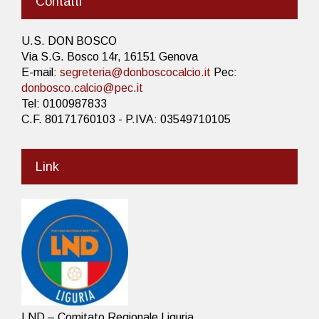
Contatti
U.S. DON BOSCO
Via S.G. Bosco 14r, 16151 Genova
E-mail:
segreteria@donboscocalcio.it
Pec:
donbosco.calcio@pec.it
Tel: 0100987833
C.F. 80171760103 - P.IVA: 03549710105
Link
LND – Comitato Regionale Liguria