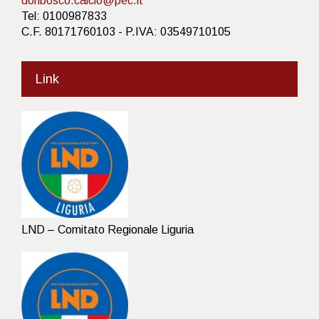
donbosco.calcio@pec.it
Tel: 0100987833
C.F. 80171760103 - P.IVA: 03549710105
Link
LND – Comitato Regionale Liguria