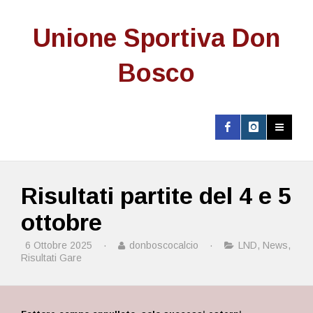
Unione Sportiva Don
Bosco
Risultati partite del 4 e 5
ottobre
6 Ottobre 2025
·
donboscocalcio
·
LND
,
News
,
Risultati Gare