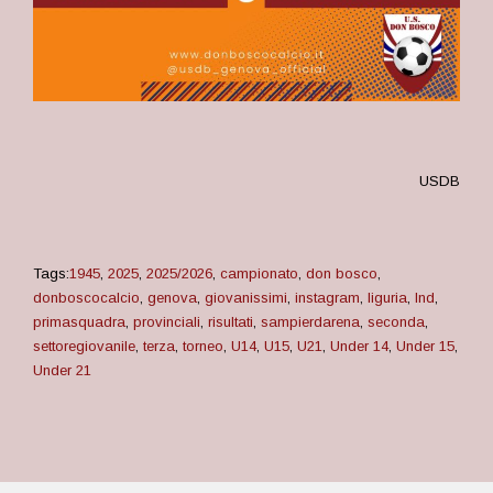
USDB
Tags:
1945
,
2025
,
2025/2026
,
campionato
,
don bosco
,
donboscocalcio
,
genova
,
giovanissimi
,
instagram
,
liguria
,
lnd
,
primasquadra
,
provinciali
,
risultati
,
sampierdarena
,
seconda
,
settoregiovanile
,
terza
,
torneo
,
U14
,
U15
,
U21
,
Under 14
,
Under 15
,
Under 21