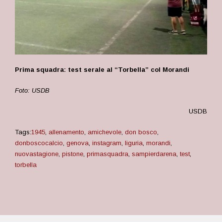
Prima squadra: test serale al “Torbella” col Morandi
Foto: USDB
USDB
Tags:
1945
,
allenamento
,
amichevole
,
don bosco
,
donboscocalcio
,
genova
,
instagram
,
liguria
,
morandi
,
nuovastagione
,
pistone
,
primasquadra
,
sampierdarena
,
test
,
torbella