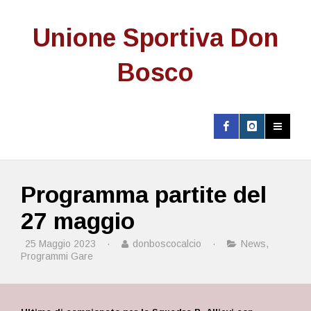
Unione Sportiva Don
Bosco
Programma partite del
27 maggio
25 Maggio 2023
·
donboscocalcio
·
News
,
Programmi Gare