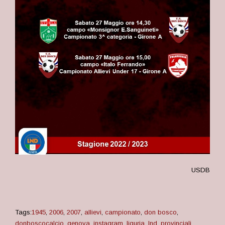
USDB
Tags:
1945
,
2006
,
2007
,
allievi
,
campionato
,
don bosco
,
donboscocalcio
,
genova
,
instagram
,
liguria
,
lnd
,
provinciali
,