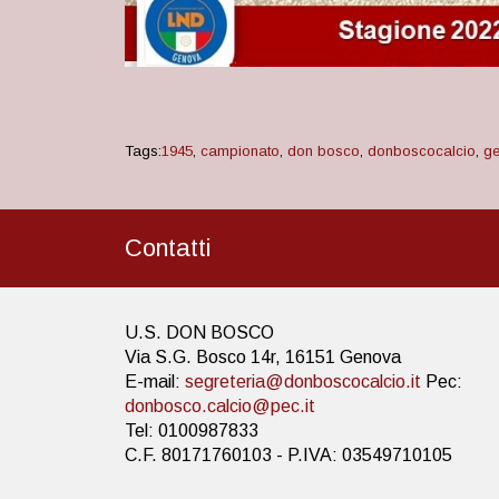
Tags:
1945
,
campionato
,
don bosco
,
donboscocalcio
,
g
Contatti
U.S. DON BOSCO
Via S.G. Bosco 14r, 16151 Genova
E-mail:
segreteria@donboscocalcio.it
Pec:
donbosco.calcio@pec.it
Tel: 0100987833
C.F. 80171760103 - P.IVA: 03549710105