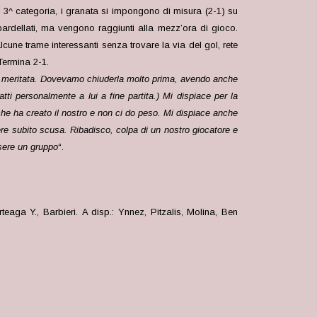
i 3^ categoria, i granata si impongono di misura (2-1) su
ardellati, ma vengono raggiunti alla mezz’ora di gioco.
une trame interessanti senza trovare la via del gol, rete
Termina 2-1.
amo meritata. Dovevamo chiuderla molto prima, avendo anche
atti personalmente a lui a fine partita.) Mi dispiace per la
 che ha creato il nostro e non ci do peso. Mi dispiace anche
ere subito scusa. Ribadisco, colpa di un nostro giocatore e
ssere un gruppo
“.
teaga Y., Barbieri. A disp.: Ynnez, Pitzalis, Molina, Ben