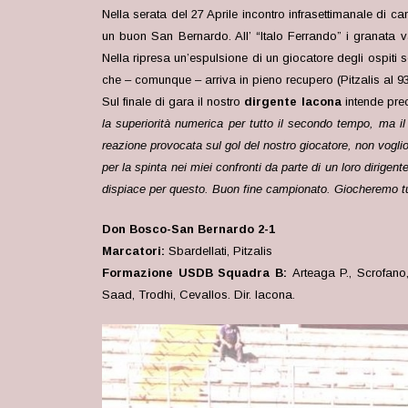
Nella serata del 27 Aprile incontro infrasettimanale di c
un buon San Bernardo. All’ “Italo Ferrando” i granata 
Nella ripresa un’espulsione di un giocatore degli ospiti
che – comunque – arriva in pieno recupero (Pitzalis al 9
Sul finale di gara il nostro
dirgente Iacona
intende prec
la superiorità numerica per tutto il secondo tempo, ma il l
reazione provocata sul gol del nostro giocatore, non voglio
per la spinta nei miei confronti da parte di un loro dirig
dispiace per questo. Buon fine campionato. Giocheremo tut
Don Bosco-San Bernardo 2-1
Marcatori:
Sbardellati, Pitzalis
Formazione USDB Squadra B:
Arteaga P., Scrofano,
Saad, Trodhi, Cevallos. Dir. Iacona.