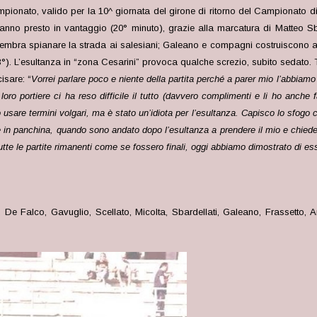
ampionato, valido per la 10^ giornata del girone di ritorno del Campionato d
vanno presto in vantaggio (20° minuto), grazie alla marcatura di Matteo Sb
 sembra spianare la strada ai salesiani; Galeano e compagni costruiscono alc
3°). L’esultanza in “zona Cesarini” provoca qualche screzio, subito sedato. 
isare: “
Vorrei parlare poco e niente della partita perché a parer mio l’abbi
oro portiere ci ha reso difficile il tutto (davvero complimenti e li ho anche f
 usare termini volgari, ma è stato un’idiota per l’esultanza. Capisco lo sfogo
ente in panchina, quando sono andato dopo l’esultanza a prendere il mio e chied
te le partite rimanenti come se fossero finali, oggi abbiamo dimostrato di e
 De Falco, Gavuglio, Scellato, Micolta, Sbardellati, Galeano, Frassetto, Ar