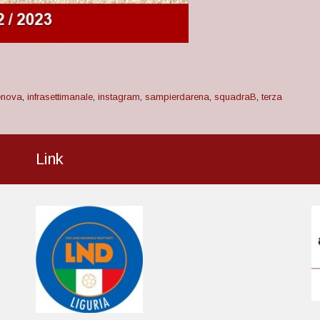
enova
,
infrasettimanale
,
instagram
,
sampierdarena
,
squadraB
,
terza
Link