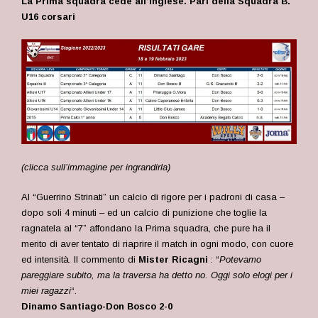
La Prima squadra cede all’inglese. Pari della Squadra B.
U16 corsari
(clicca sull’immagine per ingrandirla)
Al “Guerrino Strinati” un calcio di rigore per i padroni di casa –
dopo soli 4 minuti – ed un calcio di punizione che toglie la
ragnatela al “7” affondano la Prima squadra, che pure ha il
merito di aver tentato di riaprire il match in ogni modo, con cuore
ed intensità. Il commento di
M
ister Ricagni
: “
Potevamo
pareggiare subito, ma la traversa ha detto no. Oggi solo elogi per i
miei ragazzi
“.
Dinamo Santiago-Don Bosco 2-0