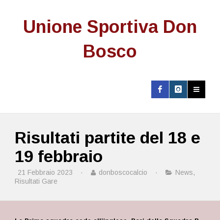
Unione Sportiva Don
Bosco
Risultati partite del 18 e
19 febbraio
21 Febbraio 2023
·
donboscocalcio
·
News
,
Risultati Gare