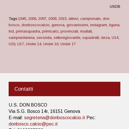
USDB
Tags:
1945
,
2006
,
2007
,
2009
,
2015
,
allievi
,
campionato
,
don
bosco
,
donboscocalcio
,
genova
,
giovanissimi
,
instagram
,
liguria
,
lnd
,
primasquadra
,
primicalci
,
provinciali
,
risultati
,
sampierdarena
,
seconda
,
settoregiovanile
,
squadraB
,
terza
,
U14
,
U16
,
U17
,
Under 14
,
Under 16
,
Under 17
Contatti
U.S. DON BOSCO
Via S.G. Bosco 14r, 16151 Genova
E-mail:
segreteria@donboscocalcio.it
Pec:
donbosco.calcio@pec.it