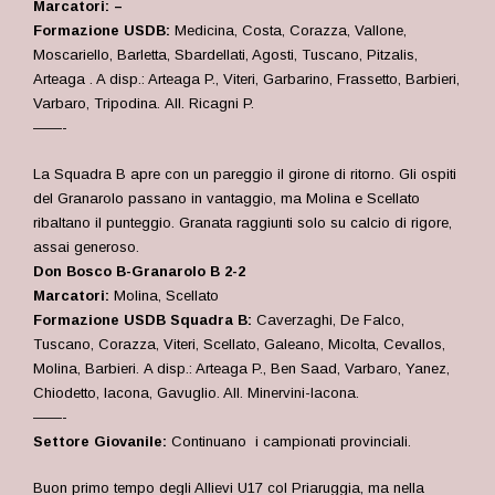
Marcatori: –
Formazione USDB:
Medicina, Costa, Corazza, Vallone,
Moscariello, Barletta, Sbardellati, Agosti, Tuscano, Pitzalis,
Arteaga
. A disp.: Arteaga P., Viteri, Garbarino, Frassetto, Barbieri,
Varbaro, Tripodina.
All. Ricagni P.
——-
La Squadra B apre con un pareggio il girone di ritorno. Gli ospiti
del Granarolo passano in vantaggio, ma Molina e Scellato
ribaltano il punteggio. Granata raggiunti solo su calcio di rigore,
assai generoso.
Don Bosco B-Granarolo B 2-2
Marcatori:
Molina, Scellato
Formazione USDB Squadra B:
Caverzaghi, De Falco,
Tuscano, Corazza, Viteri, Scellato, Galeano, Micolta, Cevallos,
Molina, Barbieri.
A disp.: Arteaga P., Ben Saad, Varbaro, Yanez,
Chiodetto, Iacona, Gavuglio. All. Minervini-Iacona.
——-
Settore Giovanile:
Continuano i campionati provinciali.
Buon primo tempo degli Allievi U17 col Priaruggia, ma nella