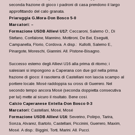
seconda frazione di gioco i padroni di casa prendono il largo
approfittando del calo granata.
Priaruggia G.Mora-Don Bosco 5-0
Marcatori: –
Formazione USDB Allievi U17:
Ceccaroni, Salerno O., Di
Stefano, Confalone, Mannino, Mottironi, De Bei, Eseguiti,
Campanella, Florio, Cordova. A disp.: Kullolli, Salerno E.,
Pinargote, Moreschi, Giannini. All. Pistone-Bisagno.
Successo esterno degli Allievi U16 alla prima di ritorno; i
salesiani si impongono a Caperana con due gol nella prima
frazione di gioco: il rasoterra di Castellani non lascia scampo al
portiere locale. Mosé raddoppia su cross di Guerrero. Nel
secondo tempo ancora Mosè (seconda doppietta consecutiva
per lui) mette al sicuro il risultato. Bene così.
Calcio Caperanese Entella-Don Bosco 0-3
Marcatori:
Castellani, Mosé, Mosé
Formazione USDB Allievi U16:
Severino, Polirpo, Tarira,
Sonza, Alvarez, Bartolo, Castellani, Piccinini, Guerrero, Maxim,
Mosé. A disp.: Biggini, Torti, Marini. All. Pucci.