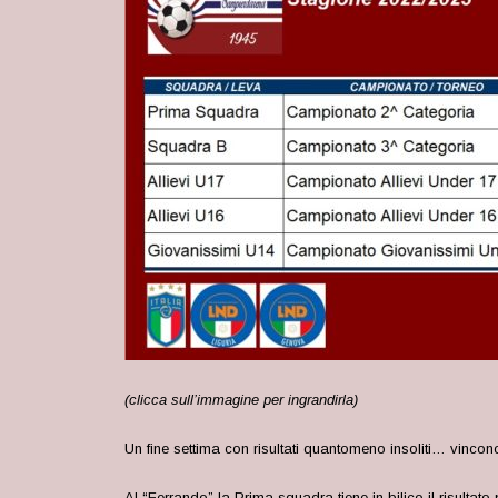
(clicca sull’immagine per ingrandirla)
Un fine settima con risultati quantomeno insoliti… vincono
Al “Ferrando” la Prima squadra tiene in bilico il risultat