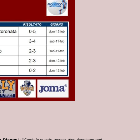
er Ricagni
: “
Credo in questo gruppo. Non riusciamo mai