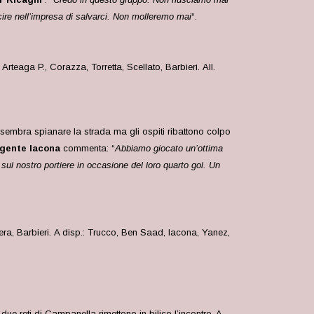
ire nell’impresa di salvarci. Non molleremo mai
“.
.: Arteaga P., Corazza, Torretta, Scellato, Barbieri.
All.
o sembra spianare la strada ma gli ospiti ribattono colpo
igente Iacona
commenta: “
Abbiamo giocato un’ottima
 sul nostro portiere in occasione del loro quarto gol. Un
ra, Barbieri.
A disp.: Trucco, Ben Saad, Iacona, Yanez,
ue reti di Campanella rimettono in bilico l’incontro. A