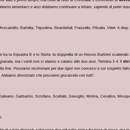
biamo lamentarci e anzi dobbiamo continuare a lottare, sapendo di poter riusc
cariello, Barletta, Tripodina, Sbardellati, Frassetto, Pitzalis, Viteri
. A disp
te tra la Squadra B e lo Sturla: la doppietta di un Alessio Barbieri scatenat
 granata, ma i verdi non ci stanno e calano altri due assi. Termina 3-4. Il
dir
o alla fine. Possiamo recriminare per due rigori non concessi e sul sospetto fallo
a. Abbiamo dimostrato che possiamo giocarcela con tutti”
.
Galeano, Garbarino, Scrofano, Scellato, Gavuglio, Molina, Cevallos, Mosque
i.
ati e ben disposti, subiscono due reti nella prima frazione di gioco, ma le d