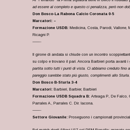
ad essere al completo e questo ci penalizza, però non dob
Don Bosco-La Rabona Calcio Coronata 0-5
Marcatori: –
Formazione USDB:
Medicina, Costa, Parodi, Vallone, Mos
Ricagni P.
——-
Il girone di andata si chiude con un incontro scoppiettan
su colpo e trovano il pari. Ancora Barbieri porta avanti i
partita sotto tutti i punti di vista. Ci abbiamo creduto fin
pareggio sarebbe stato più giusto, complimenti allo Sturl
Don Bosco B-Sturla 3-4
Marcatori:
Barbieri, Barbier, Barbieri
Formazione USDB Squadra B:
Arteaga P., De Falco, 
Parrales A., Parrales C. Dir. Iacona.
——-
Settore Giovanile:
Proseguono i campionati provincial
Bel match degli Allievi U17 col PSM Rapallo: granata ordin