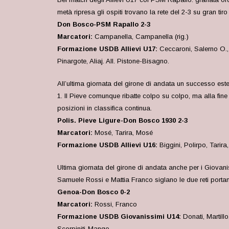
metà ripresa gli ospiti trovano la rete del 2-3 su gran ti
Don Bosco-PSM Rapallo 2-3
Marcatori:
Campanella, Campanella (rig.)
Formazione USDB Allievi U17:
Ceccaroni, Salerno O.,
Pinargote, Aliaj. All. Pistone-Bisagno.
All’ultima giornata del girone di andata un successo est
1. Il Pieve comunque ribatte colpo su colpo, ma alla fine 
posizioni in classifica continua.
Polis. Pieve Ligure-Don Bosco 1930 2-3
Marcatori:
Mosé, Tarira, Mosé
Formazione USDB Allievi U16:
Biggini, Polirpo, Tarira
Ultima giornata del girone di andata anche per i Giovani
Samuele Rossi e Mattia Franco siglano le due reti porta
Genoa-Don Bosco 0-2
Marcatori:
Rossi, Franco
Formazione USDB Giovanissimi U14:
Donati, Martillo
Scorpiniti-Mango.