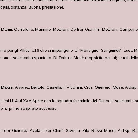
ro dalla distanza. Buona prestazione.
 Marini, Confalone, Mannino, Mottironi, De Bei, Giannini, Mottironi, Campane
erno per gli Allievi U16 che si impongono al “Monsignor Sanguineti”. Luca M
sono i salesiani a spuntarla. Di Tarira e Mosè (doppietta per lui) le reti del
, Maxim, Alvarez, Bartolo, Castellani, Piccinini, Cruz, Guerrero, Mosé. A disp.: 
ssimi U14 al XXV Aprile con la squadra femminile del Genoa; i salesiani son
no al primo sospirato successo.
, Loor, Gutierrez, Aveta, Lisei, Chiné, Gavidia, Zito, Rossi, Macor. A disp.: Bal