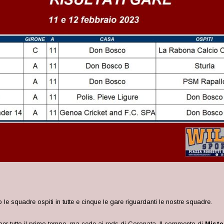
 le squadre ospiti in tutte e cinque le gare riguardanti le nostre squadre.
o per tutto il primo tempo, ma cede ai reds di Coronata. Il commento di
M
ist