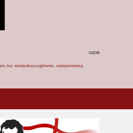
USDB
ram
,
lnd
,
minutodiraccoglimento
,
sampierdarena
,