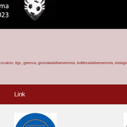
ocalcio
,
figc
,
genova
,
giornatadellamemoria
,
indifesadellamemoria
,
instag
Link