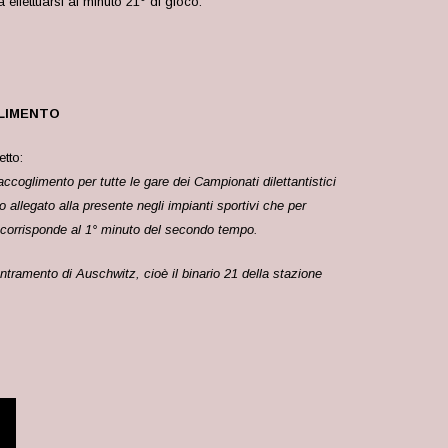
effettuarsi al minuto 21° di gioco.
LIMENTO
tto:
accoglimento per tutte le gare dei Campionati dilettantistici
 allegato alla presente negli impianti sportivi che per
co corrisponde al 1° minuto del secondo tempo.
entramento di Auschwitz, cioè il binario 21 della stazione