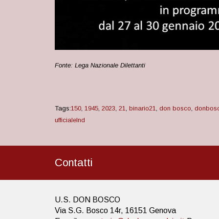
Fonte: Lega Nazionale Dilettanti
Tags:
150
,
1945
,
2023
,
21
,
binario21
,
don bosco
,
donbosc
ufficialelnd
Contatti
U.S. DON BOSCO
Via S.G. Bosco 14r, 16151 Genova