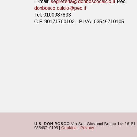
E-mail:
segreteria@donboscocalcio.it
Pec:
donbosco.calcio@pec.it
Tel: 0100987833
C.F. 80171760103 - P.IVA: 03549710105
U.S. DON BOSCO
Via San Giovanni Bosco 14r, 16151 
03549710105 |
Cookies
-
Privacy