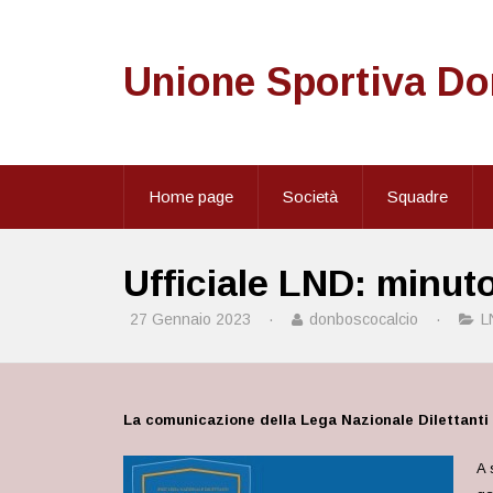
Unione Sportiva D
Home page
Società
Squadre
Ufficiale LND: minut
27 Gennaio 2023
·
donboscocalcio
·
L
La comunicazione della Lega Nazionale Dilettanti
A 