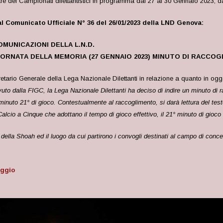
re dei Campionati dilettantistici in programma dal 27 al 30 Gennaio 2023, da 
l Comunicato Ufficiale N° 36 del 26/01/2023 della LND Genova:
OMUNICAZIONI DELLA L.N.D.
IORNATA DELLA MEMORIA (27 GENNAIO 2023)
MINUTO DI RACCOG
retario Generale della Lega Nazionale Dilettanti in relazione a quanto in ogge
evuto dalla FIGC, la Lega Nazionale Dilettanti ha deciso di indire un minuto di r
inuto 21° di gioco. Contestualmente al raccoglimento, si darà lettura del testo
 Calcio a Cinque che adottano il tempo di gioco effettivo, il 21° minuto di gio
e della Shoah ed il luogo da cui partirono i convogli destinati al campo di conc
aggio