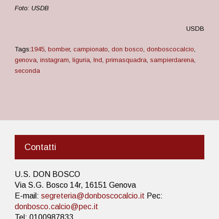
Foto: USDB
USDB
Tags:
1945
,
bomber
,
campionato
,
don bosco
,
donboscocalcio
,
genova
,
instagram
,
liguria
,
lnd
,
primasquadra
,
sampierdarena
,
seconda
Contatti
U.S. DON BOSCO
Via S.G. Bosco 14r, 16151 Genova
E-mail:
segreteria@donboscocalcio.it
Pec:
donbosco.calcio@pec.it
Tel: 0100987833