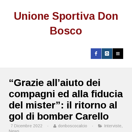
Unione Sportiva Don
Bosco
“Grazie all’aiuto dei
compagni ed alla fiducia
del mister”: il ritorno al
gol di bomber Carello
7 Dicembre 2022
·
donboscocalcio
·
Interviste
,
News