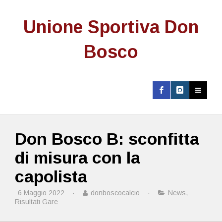
Unione Sportiva Don
Bosco
Don Bosco B: sconfitta
di misura con la
capolista
6 Maggio 2022
·
donboscocalcio
·
News
,
Risultati Gare