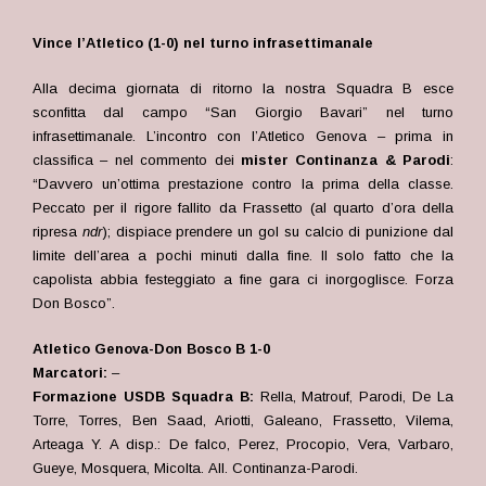
Vince l’Atletico (1-0) nel turno infrasettimanale
Alla decima giornata di ritorno la nostra Squadra B esce
sconfitta dal campo “San Giorgio Bavari” nel turno
infrasettimanale. L’incontro con l’Atletico Genova – prima in
classifica – nel commento dei
mister Continanza & Parodi
:
“Davvero un’ottima prestazione contro la prima della classe.
Peccato per il rigore fallito da Frassetto (al quarto d’ora della
ripresa
ndr
); dispiace prendere un gol su calcio di punizione dal
limite dell’area a pochi minuti dalla fine. Il solo fatto che la
capolista abbia festeggiato a fine gara ci inorgoglisce. Forza
Don Bosco”.
Atletico Genova-Don Bosco B 1-0
Marcatori:
–
Formazione USDB Squadra B:
Rella, Matrouf, Parodi, De La
Torre, Torres, Ben Saad, Ariotti, Galeano, Frassetto, Vilema,
Arteaga Y. A disp.: De falco, Perez, Procopio, Vera, Varbaro,
Gueye, Mosquera, Micolta. All. Continanza-Parodi.