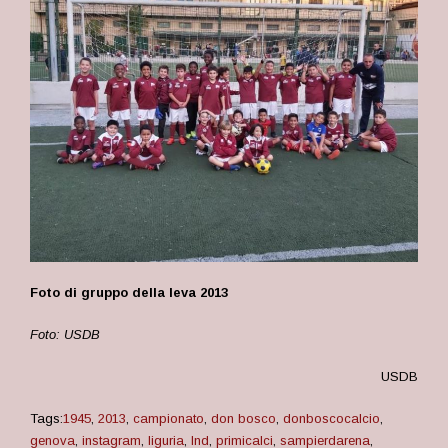
Foto di gruppo della leva 2013
Foto: USDB
USDB
Tags:
1945
,
2013
,
campionato
,
don bosco
,
donboscocalcio
,
genova
,
instagram
,
liguria
,
lnd
,
primicalci
,
sampierdarena
,