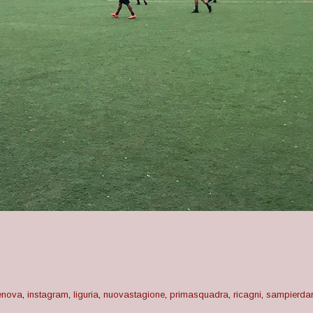
enova
,
instagram
,
liguria
,
nuovastagione
,
primasquadra
,
ricagni
,
sampierda