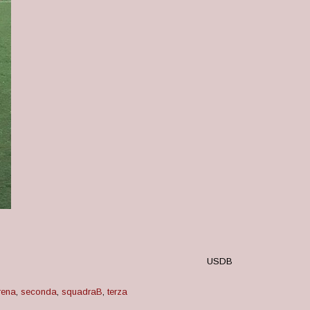
USDB
rena
,
seconda
,
squadraB
,
terza