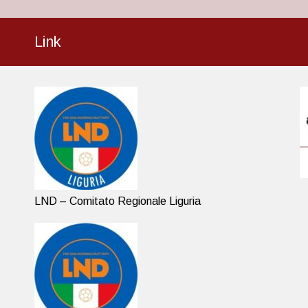
Link
LND – Comitato Regionale Liguria