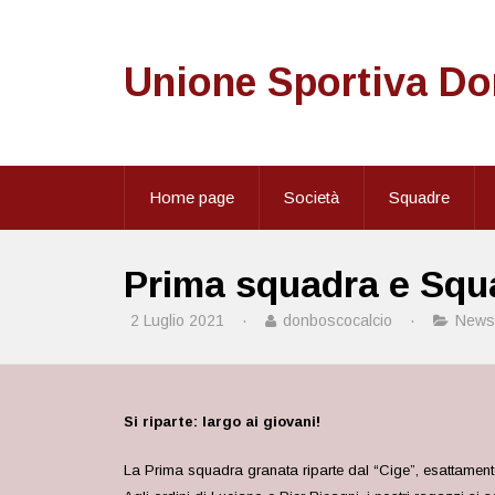
Unione Sportiva D
Home page
Società
Squadre
Prima squadra e Squa
2 Luglio 2021
·
donboscocalcio
·
News
Si riparte: largo ai giovani!
La Prima squadra granata riparte dal “Cige”, esattamente