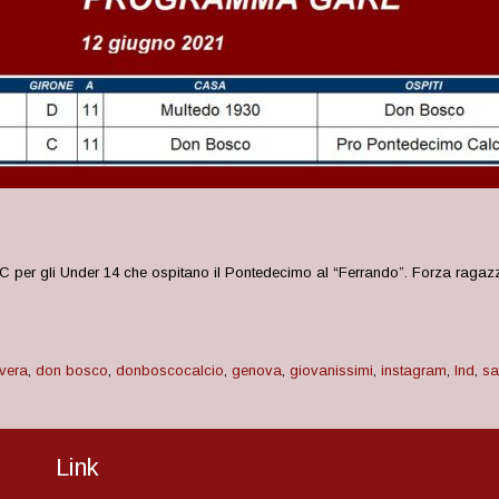
e C per gli Under 14 che ospitano il Pontedecimo al “Ferrando”. Forza ragazz
vera
,
don bosco
,
donboscocalcio
,
genova
,
giovanissimi
,
instagram
,
lnd
,
sa
Link