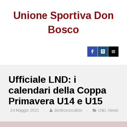
Unione Sportiva Don
Bosco
Ufficiale LND: i
calendari della Coppa
Primavera U14 e U15
24 Maggio 2021
·
donboscocalcio
·
LND
,
News