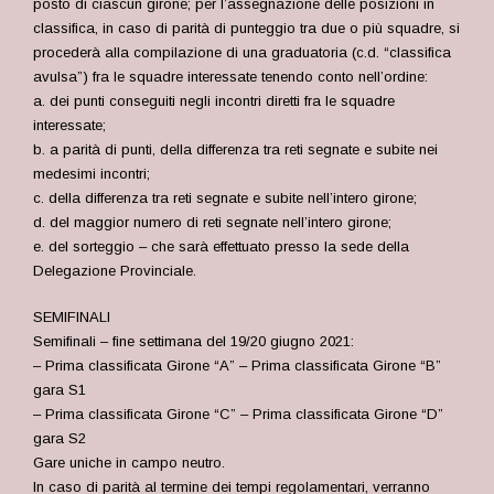
posto di ciascun girone; per l’assegnazione delle posizioni in
classifica, in caso di parità di punteggio tra due o più squadre, si
procederà alla compilazione di una graduatoria (c.d. “classifica
avulsa”) fra le squadre interessate tenendo conto nell’ordine:
a. dei punti conseguiti negli incontri diretti fra le squadre
interessate;
b. a parità di punti, della differenza tra reti segnate e subite nei
medesimi incontri;
c. della differenza tra reti segnate e subite nell’intero girone;
d. del maggior numero di reti segnate nell’intero girone;
e. del sorteggio – che sarà effettuato presso la sede della
Delegazione Provinciale.
SEMIFINALI
Semifinali – fine settimana del 19/20 giugno 2021:
– Prima classificata Girone “A” – Prima classificata Girone “B”
gara S1
– Prima classificata Girone “C” – Prima classificata Girone “D”
gara S2
Gare uniche in campo neutro.
In caso di parità al termine dei tempi regolamentari, verranno