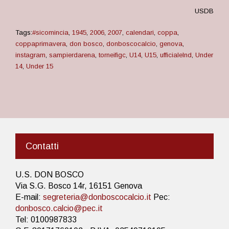
USDB
Tags:
#sicomincia
,
1945
,
2006
,
2007
,
calendari
,
coppa
,
coppaprimavera
,
don bosco
,
donboscocalcio
,
genova
,
instagram
,
sampierdarena
,
torneifigc
,
U14
,
U15
,
ufficialelnd
,
Under
14
,
Under 15
Contatti
U.S. DON BOSCO
Via S.G. Bosco 14r, 16151 Genova
E-mail:
segreteria@donboscocalcio.it
Pec:
donbosco.calcio@pec.it
Tel: 0100987833