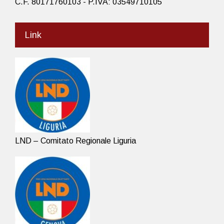
C.F. 80171760103 - P.IVA: 03549710105
Link
LND – Comitato Regionale Liguria