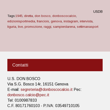
USDB
Tags:
1945
,
diretta
,
don bosco
,
donboscocalcio
,
edizionisportmedia
,
franciois
,
genova
,
instagram
,
intervista
,
liguria
,
live
,
promozione
,
raggi
,
sampierdarena
,
settimanasport
Contatti
U.S. DON BOSCO
Via S.G. Bosco 14r, 16151 Genova
E-mail:
segreteria@donboscocalcio.it
Pec:
donbosco.calcio@pec.it
Tel: 0100987833
C.F. 80171760103 - P.IVA: 03549710105