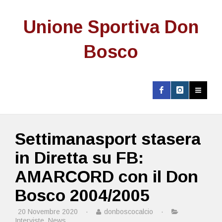
Unione Sportiva Don
Bosco
Settimanasport stasera
in Diretta su FB:
AMARCORD con il Don
Bosco 2004/2005
20 Novembre 2020
·
donboscocalcio
·
Interviste
,
News