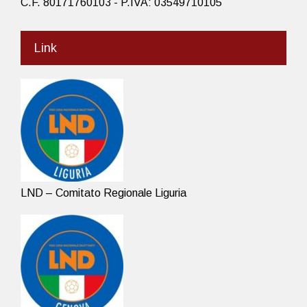
C.F. 80171760103 - P.IVA: 03549710105
Link
LND – Comitato Regionale Liguria