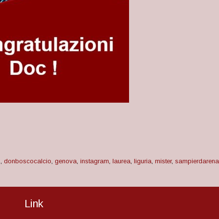
o
,
donboscocalcio
,
genova
,
instagram
,
laurea
,
liguria
,
mister
,
sampierdarena
Link