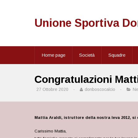
Unione Sportiva D
Home page
Società
Squadre
Congratulazioni Matt
27 Ottobre 2020
·
donboscocalcio
·
N
Mattia Araldi, istruttore della nostra leva 2012, si
Carissimo Mattia,