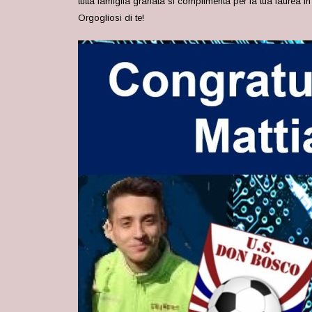
tutta famiglia granata si complimenta per la tua laurea in
Orgogliosi di te!