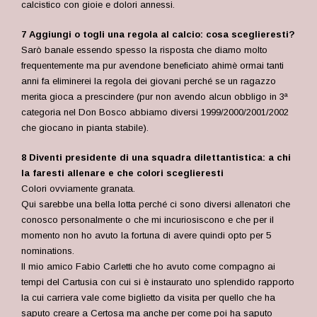
calcistico con gioie e dolori annessi.
7 Aggiungi o togli una regola al calcio: cosa sceglieresti?
Sarò banale essendo spesso la risposta che diamo molto
frequentemente ma pur avendone beneficiato ahimè ormai tanti
anni fa eliminerei la regola dei giovani perché se un ragazzo
merita gioca a prescindere (pur non avendo alcun obbligo in 3ª
categoria nel Don Bosco abbiamo diversi 1999/2000/2001/2002
che giocano in pianta stabile).
8 Diventi presidente di una squadra dilettantistica: a chi
la faresti allenare e che colori sceglieresti
Colori ovviamente granata.
Qui sarebbe una bella lotta perché ci sono diversi allenatori che
conosco personalmente o che mi incuriosiscono e che per il
momento non ho avuto la fortuna di avere quindi opto per 5
nominations.
Il mio amico Fabio Carletti che ho avuto come compagno ai
tempi del Cartusia con cui si è instaurato uno splendido rapporto
la cui carriera vale come biglietto da visita per quello che ha
saputo creare a Certosa ma anche per come poi ha saputo