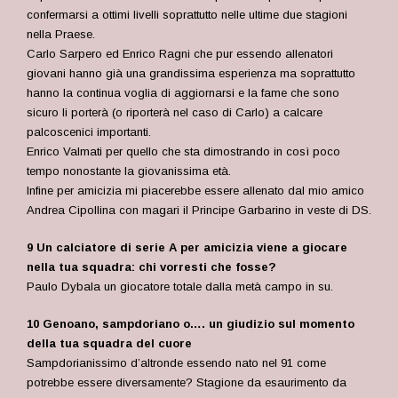
confermarsi a ottimi livelli soprattutto nelle ultime due stagioni
nella Praese.
Carlo Sarpero ed Enrico Ragni che pur essendo allenatori
giovani hanno già una grandissima esperienza ma soprattutto
hanno la continua voglia di aggiornarsi e la fame che sono
sicuro li porterà (o riporterà nel caso di Carlo) a calcare
palcoscenici importanti.
Enrico Valmati per quello che sta dimostrando in così poco
tempo nonostante la giovanissima età.
Infine per amicizia mi piacerebbe essere allenato dal mio amico
Andrea Cipollina con magari il Principe Garbarino in veste di DS.
9 Un calciatore di serie A per amicizia viene a giocare
nella tua squadra: chi vorresti che fosse?
Paulo Dybala un giocatore totale dalla metà campo in su.
10 Genoano, sampdoriano o…. un giudizio sul momento
della tua squadra del cuore
Sampdorianissimo d’altronde essendo nato nel 91 come
potrebbe essere diversamente? Stagione da esaurimento da