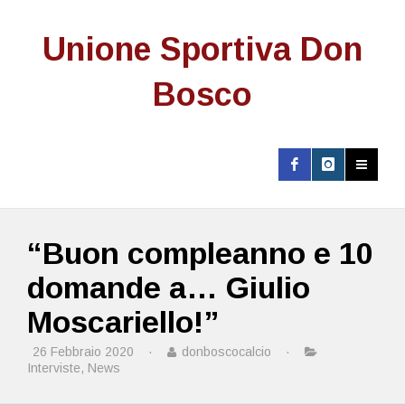
Unione Sportiva Don
Bosco
“Buon compleanno e 10
domande a… Giulio
Moscariello!”
26 Febbraio 2020
·
donboscocalcio
·
Interviste
,
News