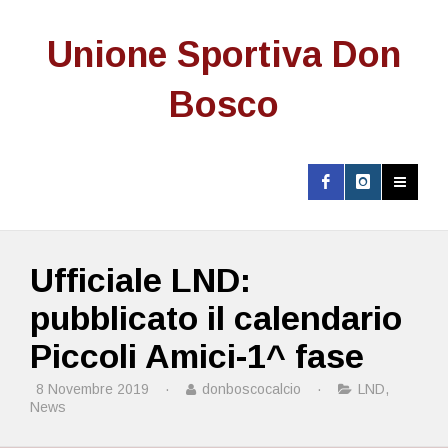
Unione Sportiva Don
Bosco
Ufficiale LND:
pubblicato il calendario
Piccoli Amici-1^ fase
8 Novembre 2019
·
donboscocalcio
·
LND
,
News