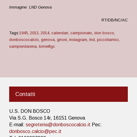
Immagine: LND Genova
RT/DB/NC/AC
Tags:
1945
,
2013
,
2014
,
calendari
,
campionato
,
don bosco
,
donboscocalcio
,
genova
,
gironi
,
instagram
,
lnd
,
piccoliamici
,
sampierdarena
,
torneifigc
Contatti
U.S. DON BOSCO
Via S.G. Bosco 14r, 16151 Genova
E-mail:
segreteria@donboscocalcio.it
Pec:
donbosco.calcio@pec.it