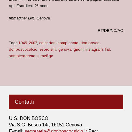
agli Esordienti 2° anno.
Immagine: LND Genova
RT/DB/NC/AC
Tags:
1945
,
2007
,
calendari
,
campionato
,
don bosco
,
donboscocalcio
,
esordienti
,
genova
,
gironi
,
instagram
,
lnd
,
sampierdarena
,
torneifigc
Contatti
U.S. DON BOSCO
Via S.G. Bosco 14r, 16151 Genova
E-mail:
segreteria@donboscocalcio.it
Pec: