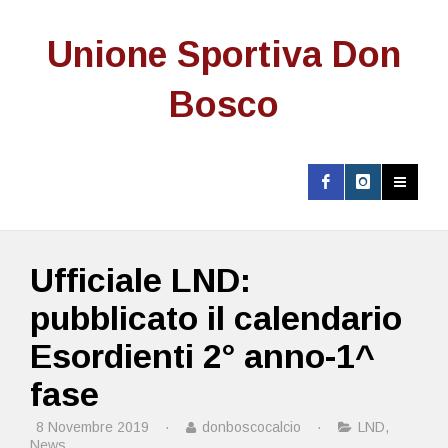
Unione Sportiva Don
Bosco
Ufficiale LND:
pubblicato il calendario
Esordienti 2° anno-1^
fase
8 Novembre 2019
·
donboscocalcio
·
LND
,
News