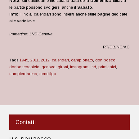
Nota:
sui calendari è indicata la data della
Domenica
, tuttavia
le partite possono svolgersi anche il
Sabato
.
Info:
i link ai calendari sono inseriti anche sulle pagine dedicate
alle varie leve.
Immagine: LND Genova
RT/DB/NC/AC
Tags:
1945
,
2011
,
2012
,
calendari
,
campionato
,
don bosco
,
donboscocalcio
,
genova
,
gironi
,
instagram
,
lnd
,
primicalci
,
sampierdarena
,
torneifigc
Contatti