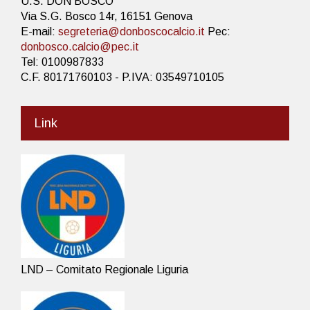
U.S. DON BOSCO
Via S.G. Bosco 14r, 16151 Genova
E-mail:
segreteria@donboscocalcio.it
Pec:
donbosco.calcio@pec.it
Tel: 0100987833
C.F. 80171760103 - P.IVA: 03549710105
Link
LND – Comitato Regionale Liguria