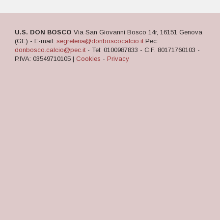
U.S. DON BOSCO
Via San Giovanni Bosco 14r, 16151 Genova
(GE) - E-mail:
segreteria@donboscocalcio.it
Pec:
donbosco.calcio@pec.it
- Tel: 0100987833 - C.F. 80171760103 -
P.IVA: 03549710105 |
Cookies
-
Privacy