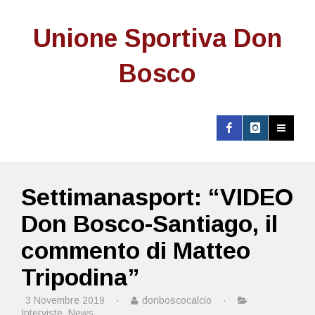
Unione Sportiva Don
Bosco
Settimanasport: “VIDEO
Don Bosco-Santiago, il
commento di Matteo
Tripodina”
3 Novembre 2019
·
donboscocalcio
·
Interviste
,
News