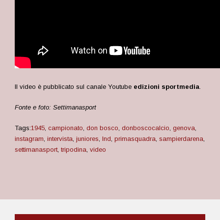
Il video è pubblicato sul canale Youtube
edizioni sportmedia
.
Fonte e foto: Settimanasport
Tags:
1945
,
campionato
,
don bosco
,
donboscocalcio
,
genova
,
instagram
,
intervista
,
juniores
,
lnd
,
primasquadra
,
sampierdarena
,
settimanasport
,
tripodina
,
video