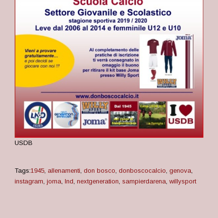
USDB
Tags:
1945
,
allenamenti
,
don bosco
,
donboscocalcio
,
genova
,
instagram
,
joma
,
lnd
,
nextgeneration
,
sampierdarena
,
willysport