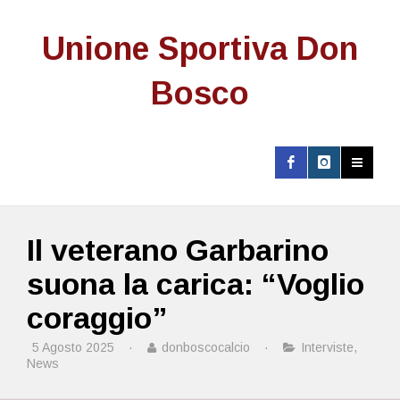
Unione Sportiva Don
Bosco
Il veterano Garbarino
suona la carica: “Voglio
coraggio”
5 Agosto 2025
·
donboscocalcio
·
Interviste
,
News