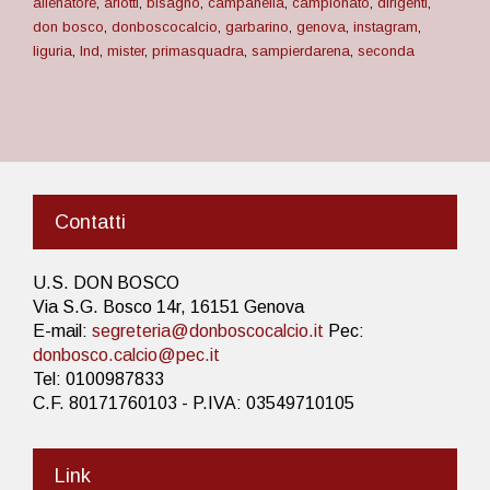
allenatore
,
ariotti
,
bisagno
,
campanella
,
campionato
,
dirigenti
,
don bosco
,
donboscocalcio
,
garbarino
,
genova
,
instagram
,
liguria
,
lnd
,
mister
,
primasquadra
,
sampierdarena
,
seconda
Contatti
U.S. DON BOSCO
Via S.G. Bosco 14r, 16151 Genova
E-mail:
segreteria@donboscocalcio.it
Pec:
donbosco.calcio@pec.it
Tel: 0100987833
C.F. 80171760103 - P.IVA: 03549710105
Link