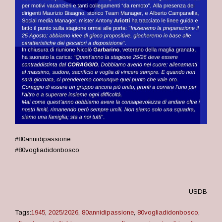
#80annidipassione
#80vogliadidonbosco
USDB
Tags:
1945
,
2025/2026
,
80annidipassione
,
80vogliadidonbosco
,