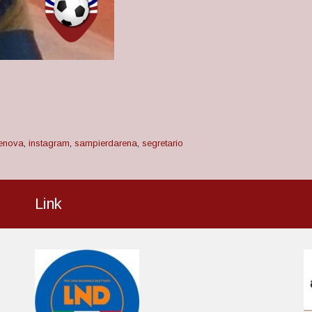
enova
,
instagram
,
sampierdarena
,
segretario
Link